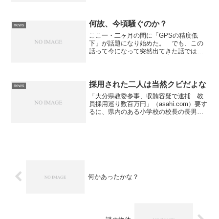
本ハムに1勝のアドバンテージがあるとは
言え、厳しい戦いを強いられそうな予感
がしています。 しかも...
何故、今頃騒ぐのか？
news
ここ一・二ヶ月の間に「GPSの精度低
下」が話題になり始めた。 でも、この
話って今になって突然出てきた話ではな
くて、数年前からGPSユーザーの間では
話題になっていたことだし、何年か前に
もニュースで取り上げられていた話だ。
原因は、アメリカの財政...
採用された二人は当然クビだよな
news
「大分県教委参事、収賄容疑で逮捕 教
員採用巡り数百万円」（asahi.com）要す
るに、県内のある小学校の校長の長男と
長女を採用してもらうために、教育委員
会の参事に数百万円分の賄賂を贈ったと
いうものだそうだ。 ちなみに、長男は2
回不合格にな...
何かあったかな？