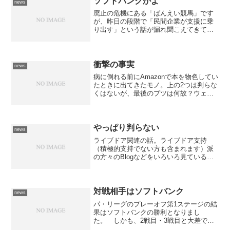
ソフトバンクかよ
news
廃止の危機にある「ばんえい競馬」です
が、昨日の段階で「民間企業が支援に乗
り出す」という話が漏れ聞こえてきてい
たのですが... 今朝の北海道新聞による
と民間企業というのは「ソフトバンク」
なのだそうです。そういえば、地方競馬
も所謂IT関連企業の...
衝撃の事実
news
病に倒れる前にAmazonで本を物色してい
たときに出てきたモノ。上の2つは判らな
くはないが、最後のブツは何故？ウェブ
デザインに興味がある人は鼻毛の手入れ
で困っているのだろうか？この組み合わ
せで買った人が一人ではないから出てく
るだと思うのだが...
やっぱり判らない
news
ライブドア関連の話。ライブドア支持
（積極的支持でない方も含まれます）派
の方々のBlogなどをいろいろ見ている
と、結構共通しているのは「旧体制に向
かう姿勢を評価する」という意見。 そ
の積極さを評価するという考え方って旧
体制の考え方じゃないんで...
対戦相手はソフトバンク
news
パ・リーグのプレーオフ第1ステージの結
果はソフトバンクの勝利となりまし
た。 しかも、2戦目・3戦目と大差で勝
ち上がっていますからねぇ。 北海道日