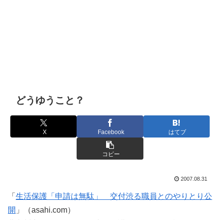
どうゆうこと？
X
Facebook
はてブ
コピー
2007.08.31
「
生活保護「申請は無駄」 交付渋る職員とのやりとり公
開
」（asahi.com）