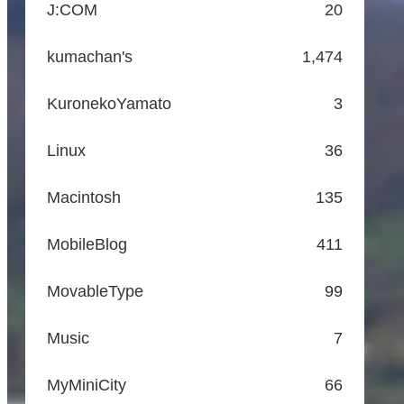
J:COM
20
kumachan's
1,474
KuronekoYamato
3
Linux
36
Macintosh
135
MobileBlog
411
MovableType
99
Music
7
MyMiniCity
66