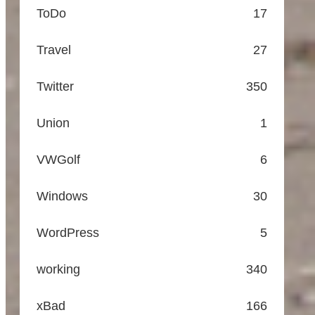
ToDo
17
Travel
27
Twitter
350
Union
1
VWGolf
6
Windows
30
WordPress
5
working
340
xBad
166