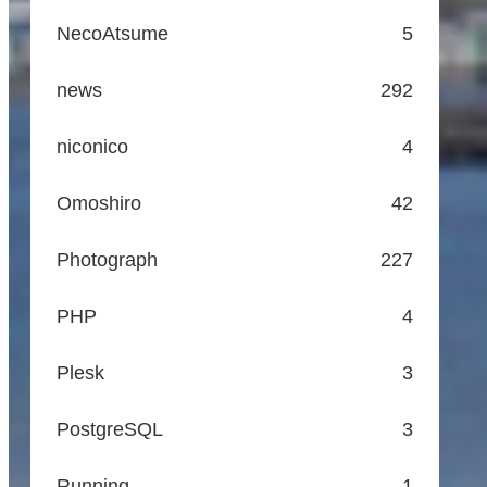
NecoAtsume
5
news
292
niconico
4
Omoshiro
42
Photograph
227
PHP
4
Plesk
3
PostgreSQL
3
Running
1