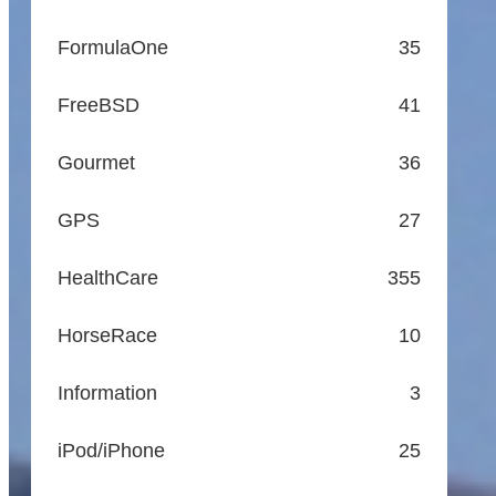
FormulaOne
35
FreeBSD
41
Gourmet
36
GPS
27
HealthCare
355
HorseRace
10
Information
3
iPod/iPhone
25