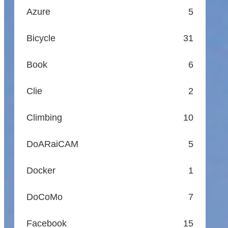
Azure
5
Bicycle
31
Book
6
Clie
2
Climbing
10
DoARaiCAM
5
Docker
1
DoCoMo
7
Facebook
15