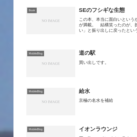
SEのフシギな生態
Book
この本、本当に面白いという
が満載。 結構笑ったのが、
い」と振り出しに戻ったという
道の駅
MobileBlog
買い出しです。
給水
MobileBlog
京極の名水を補給
イオンラウンジ
MobileBlog