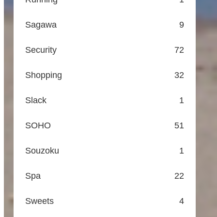
Sagawa
9
Security
72
Shopping
32
Slack
1
SOHO
51
Souzoku
1
Spa
22
Sweets
4