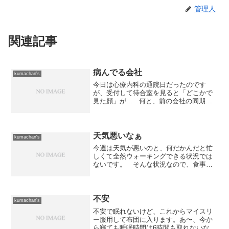
管理人
関連記事
病んでる会社
kumachan's
今日は心療内科の通院日だったのです
が、受付して待合室を見ると「どこかで
見た顔」が... 何と、前の会社の同期で
した。 話を聞くと、そこの病院が出来
た頃から通っているとのことで、通院歴
は自分よりも長いみたい。 どうも、一
見元気に働いている人の...
天気悪いなぁ
kumachan's
今週は天気が悪いのと、何だかんだと忙
しくて全然ウォーキングできる状況では
ないです。 そんな状況なので、食事で
体重をコントロールして維持していると
いう感じ。 あんまり健康的であるとは
言えないなぁ。それにしても一気に寒く
なってきました。 ウォー...
不安
kumachan's
不安で眠れないけど、これからマイスリ
ー服用して布団に入ります。あ〜、今か
ら寝ても睡眠時間は6時間も取れないな