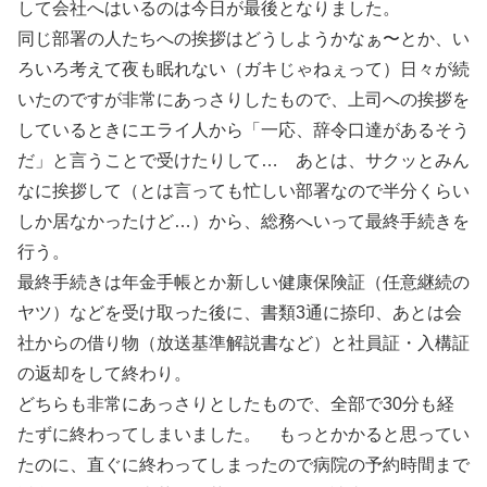
して会社へはいるのは今日が最後となりました。
同じ部署の人たちへの挨拶はどうしようかなぁ〜とか、い
ろいろ考えて夜も眠れない（ガキじゃねぇって）日々が続
いたのですが非常にあっさりしたもので、上司への挨拶を
しているときにエライ人から「一応、辞令口達があるそう
だ」と言うことで受けたりして… あとは、サクッとみん
なに挨拶して（とは言っても忙しい部署なので半分くらい
しか居なかったけど…）から、総務へいって最終手続きを
行う。
最終手続きは年金手帳とか新しい健康保険証（任意継続の
ヤツ）などを受け取った後に、書類3通に捺印、あとは会
社からの借り物（放送基準解説書など）と社員証・入構証
の返却をして終わり。
どちらも非常にあっさりとしたもので、全部で30分も経
たずに終わってしまいました。 もっとかかると思ってい
たのに、直ぐに終わってしまったので病院の予約時間まで