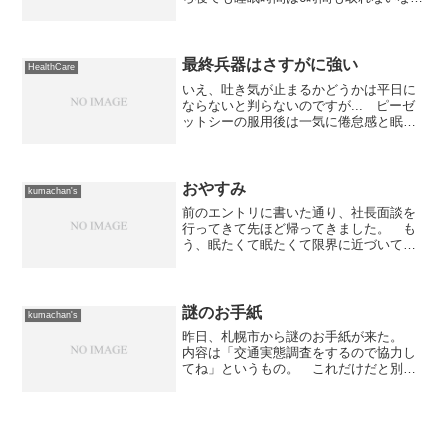
ぁ...基本ベースとしては今月中に何らか
の方向性を出さないと。そして来月中に
は何らかのアクションを起こさないと。
会社が起こすアクショ...
最終兵器はさすがに強い
HealthCare
いえ、吐き気が止まるかどうかは平日に
ならないと判らないのですが... ピーゼ
ットシーの服用後は一気に倦怠感と眠気
が来て一日中寝ていました。 未だに寝
足りない感じがします。 特に今日は休
みのせいで緊張感がないこともあるのか
もしれませんが、本当...
おやすみ
kumachan's
前のエントリに書いた通り、社長面談を
行ってきて先ほど帰ってきました。 も
う、眠たくて眠たくて限界に近づいてい
たのですが、何とか持ちこたえまし
た。 途中、意識がなくなりそうになり
ながら社長の話を聞いていたので、相当
虚ろな目をしていた可能性があ...
謎のお手紙
kumachan's
昨日、札幌市から謎のお手紙が来た。
内容は「交通実態調査をするので協力し
てね」というもの。 これだけだと別に
謎でも何でもないですし、以前も協力し
たことあるので何ら問題はないのです
が...何が謎なのかというと、中に入って
いる御願い書類の発行が...