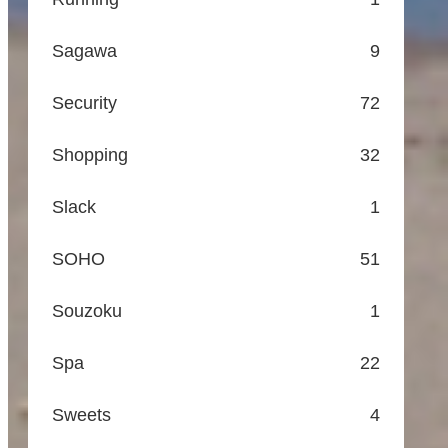
Sagawa
9
Security
72
Shopping
32
Slack
1
SOHO
51
Souzoku
1
Spa
22
Sweets
4