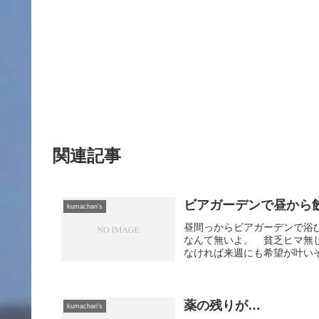
関連記事
ビアガーデンで昼から
kumachan's
昼間っからビアガーデンで浴
なんて無いよ。 貧乏ヒマ無
なければ来週にも希望が叶いそ
薬の残りが…
kumachan's