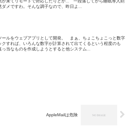
が来てリモートで対応したりとか... 一段落してから睡眠導入剤
ダメですわ。そんな調子なので、昨日よ...
ツールをウェブアプリとして開発。 まぁ、ちょこちょこっと数字
ックすれば、いろんな数字が計算されて出てくるという程度のも
真っ当なものを作成しようとすると他システム...
AppleMailは危険