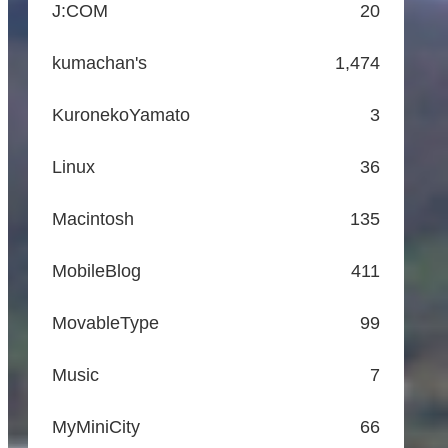
J:COM
20
kumachan's
1,474
KuronekoYamato
3
Linux
36
Macintosh
135
MobileBlog
411
MovableType
99
Music
7
MyMiniCity
66