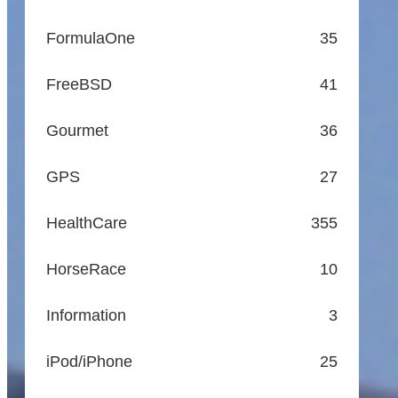
FormulaOne
35
FreeBSD
41
Gourmet
36
GPS
27
HealthCare
355
HorseRace
10
Information
3
iPod/iPhone
25