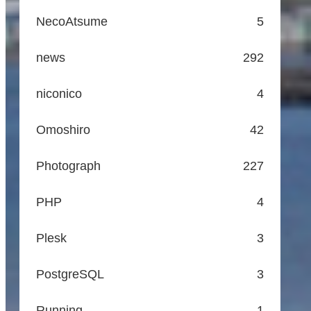
NecoAtsume
5
news
292
niconico
4
Omoshiro
42
Photograph
227
PHP
4
Plesk
3
PostgreSQL
3
Running
1