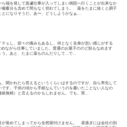
から端を発して急遽仕事が入ってしまい病院へ行くことが出来なか
が備蓄分も含めて間もなく切れてしまう。 薬をたまに抜くと調子
とになりそうだ。あ〜、どうしようかなぁ....
イテェし、節々の痛みもあるし、何となく全身が怠い感じがする
飴なめながら仕事していました。普通のお菓子ののど飴もなめます
。あと、たまに薬ものんだりして...で...
ぁ、聞かれたら答えるというくらいはするのですが、自ら率先して
いです。子供の頃から手紙なんていうのを書いたことない人なの
絡無精）と言えるのかもしれません。でも、実...
目が覚めてしまってから全然寝付けません。 昼過ぎには会社の別