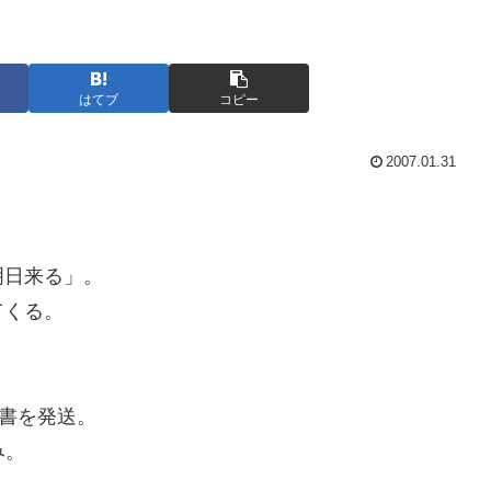
はてブ
コピー
2007.01.31
日来る」。
くる。
書を発送。
み。