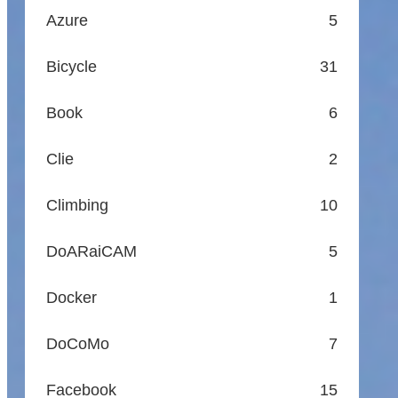
Azure
5
Bicycle
31
Book
6
Clie
2
Climbing
10
DoARaiCAM
5
Docker
1
DoCoMo
7
Facebook
15