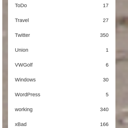
ToDo
17
Travel
27
Twitter
350
Union
1
VWGolf
6
Windows
30
WordPress
5
working
340
xBad
166