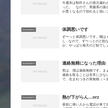
今週末は制作さんの発注漏れ
った。 なので、胃腸系の薬
が悪くなるので切れると拙いこ
体調悪いです
kumachan's
ず〜っと体調悪いです。咽は
し...なので、ず〜っとのど
が、やっぱり南天のど飴でしょう
連絡無精になった理由
kumachan's
実は、僕は連絡無精です。ま
連絡を取ることは非常に少な
で、生まれつきの筆無精（＝連
熱が下がらん…orz
kumachan's
昼前に偉い人から電話が来て