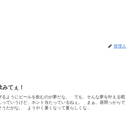
管理人
飲みてぇ！
びるようにビールを飲むのが夢だな。 でも、そんな夢を叶える暇
しっていうけど、ホント当たっているねぇ。 まぁ、昼間っからで
うだがな。 ようやく暑くなって夏らしくな...