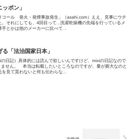
ニッポン」
コール 発火・発煙事故発生」（asahi.com）ええ、見事にウチ
。それにしても、4回目って...洗濯乾燥機の先端を行っているメ
手とかは他のメーカーに比べて...
げる「法治国家日本」
xiの日記）具体的には読んで欲しいんですけど、mixiの日記なので
できません。 本当は転載したいところなのですが、量が膨大なのと
を見て貰わないと何も伝わらな...