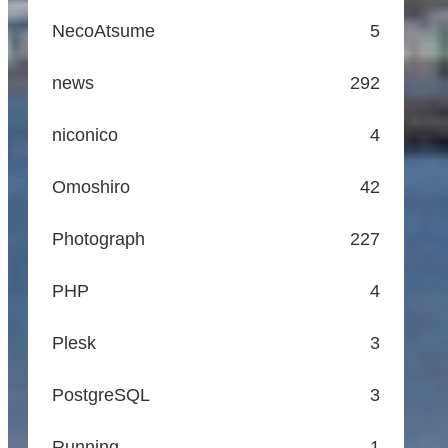
NecoAtsume
5
news
292
niconico
4
Omoshiro
42
Photograph
227
PHP
4
Plesk
3
PostgreSQL
3
Running
1