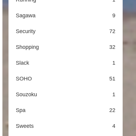
Sagawa
9
Security
72
Shopping
32
Slack
1
SOHO
51
Souzoku
1
Spa
22
Sweets
4