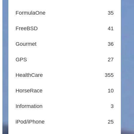
FormulaOne
35
FreeBSD
41
Gourmet
36
GPS
27
HealthCare
355
HorseRace
10
Information
3
iPod/iPhone
25