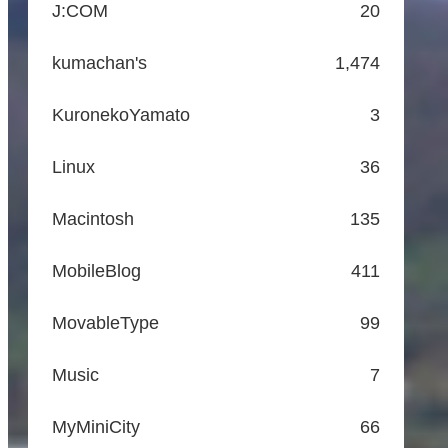
J:COM
20
kumachan's
1,474
KuronekoYamato
3
Linux
36
Macintosh
135
MobileBlog
411
MovableType
99
Music
7
MyMiniCity
66