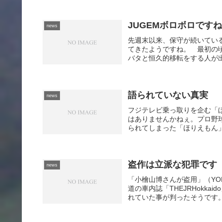
JUGEMボロボロです
news
先週末以来、保守が続いている
てきたようですね。 最初の
バタと恒久的移転をする人が出て
語られていない真実
news
フジテレビ乗っ取りを企む「ほ
はありませんかねぇ。プロ野
られてしまった「ほりえもん」
盗作は立派な犯罪です
news
「小檜山博さんが盗用」（YOM
道の車内誌「THEJRHokk
れていた事が判ったそうです。 「