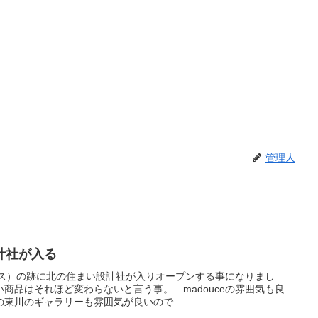
管理人
計社が入る
ュース）の跡に北の住まい設計社が入りオープンする事になりまし
商品はそれほど変わらないと言う事。 madouceの雰囲気も良
東川のギャラリーも雰囲気が良いので...