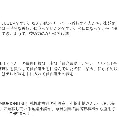
ね
JUGEMですが、なんか他のサーバーへ移転する人たちが出始め
頃は一時的な移転が目立っていたのですが、今日になってからバタ
きたようで...技術力のない会社は無...
りえもん」の最終目標は、実は「仙台放送」だった...というオチ
球球団を買収して仙台進出を目論んでいたのに「楽天」にかすめ取
はテレビ局を手に入れて仙台進出の夢を...
IURIONLINE）札幌市在住の小説家、小檜山博さんが、JR北海
aido」に連載している短編小説が、毎日新聞の読者投稿欄から盗用さ
THEJRHok...