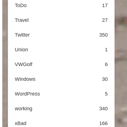
ToDo
17
Travel
27
Twitter
350
Union
1
VWGolf
6
Windows
30
WordPress
5
working
340
xBad
166