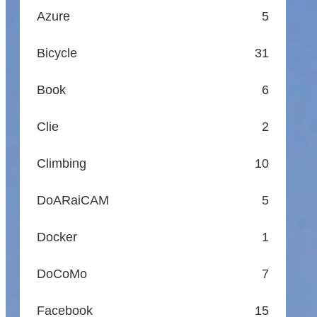
Azure
5
Bicycle
31
Book
6
Clie
2
Climbing
10
DoARaiCAM
5
Docker
1
DoCoMo
7
Facebook
15