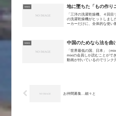
地に墜ちた「もの作り
news
「三洋の洗濯乾燥機、４回目リ
の洗濯乾燥機がヒットしました
ーカーだけに、全体的な使い勝
中国のためなら法を曲
news
「世界最低の国、日本」（mi
mixiの会員しか読むことが
動画が付いているのでリンク元
お仲間募集…細々と