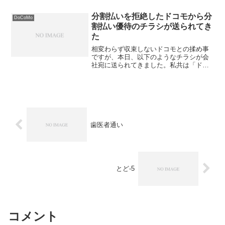
あり気にはなったが出先の人に依頼をし
た。途中、状況確認の電...
分割払いを拒絶したドコモから分
DoCoMo
割払い優待のチラシが送られてき
た
相変わらず収束しないドコモとの揉め事
ですが、本日、以下のようなチラシが会
社宛に送られてきました。私共は「ドコ
モから分割払いでのタブレットの購入を
拒絶された」んですが、このチラシは
「分割払いでのタブレット購入時に使え
る優待のご案内」です。人を...
歯医者通い
とど-5
コメント