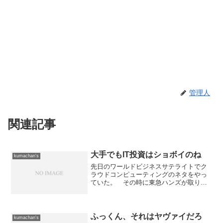
管理人
関連記事
大手でもIT投資はショボイのね
kumachan's
先日のワールドビジネスサテライトでク
ラウドコンピューティングのネタをやっ
ていた。 その時に東急ハンズが取り上
げられていたんだけど、正直なところ驚
いた。 社内システムを簡素化してGMail
やGoogleAppsを使う方向にしていくと言
うような...
ふっくん、それはヤヴァイだろ
kumachan's