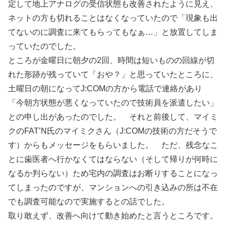
定して地上アナログの受信状態も改善されたように見え、
ネットの方も切れることはなくなっていたので「現象も出
てないのに調査に来てもらってもなぁ…」と放置してしま
っていたのでした。
ところが金曜日に朝夕の2回、時間は短いものの回線が切
れた形跡が残っていて「おや？」と思っていたところに、
土曜日の朝になってJ:COMの方から電話で連絡があり
「今朝方状態が悪くなっていたので技術員を派遣したい」
との申し出があったのでした。 それと前後して、マイミ
クのFAT’N氏のマイミクさん（J:COMの技術の方だそうで
す）からもメッセージをもらいました。 ただ、残念なこ
とに歯医者へ行かなくてはならない（そして帰りが何時に
なるか判らない）ため宅内の調査はお断りすることになっ
てしまったのですが、マンションへの引き込みの所は不在
でも調査可能なので実施するとの話でした。
取り敢えず、改善へ向けて動き始めたと言うところです。