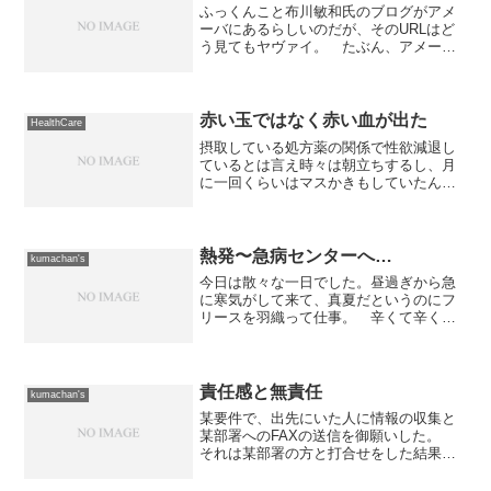
ふっくんこと布川敏和氏のブログがアメ
ーバにあるらしいのだが、そのURLはど
う見てもヤヴァイ。 たぶん、アメーバ
＋芸能人ということから推測して、サイ
バーエージェントが仕掛けた「公式ブロ
グ」なんだろうな〜と思うのだが...その
URLは...どう...
赤い玉ではなく赤い血が出た
HealthCare
摂取している処方薬の関係で性欲減退し
ているとは言え時々は朝立ちするし、月
に一回くらいはマスかきもしていたんだ
けど、先日、とても恐ろしいことが起こ
りました。いつものようにマスかきをし
ていて射精をしたのですが、それが赤い
玉ならぬ赤い血染めの精子...
熱発〜急病センターへ…
kumachan's
今日は散々な一日でした。昼過ぎから急
に寒気がして来て、真夏だというのにフ
リースを羽織って仕事。 辛くて辛くて
かなわないのだけど代わりに仕事をして
くれる人がいる訳でもなく、ものすごい
熱で頭がぼーっとした状態で20時過ぎま
で仕事。 さすがに耐え...
責任感と無責任
kumachan's
某要件で、出先にいた人に情報の収集と
某部署へのFAXの送信を御願いした。
それは某部署の方と打合せをした結果を
伝えた上で対応をすることになったモノ
だ。 急遽だったので、時間的な問題も