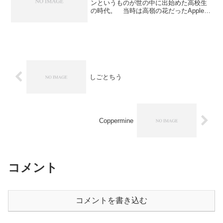
ンというものが世の中に出始めた高校生
の時代。 当時は高嶺の花だったApple
Ⅱをパソコンショップ店頭で見たときだ
った。 それから、Apple製品へのあこが
れは続くものの、貧乏家庭では手が届く
もので...
しごとちう
Coppermine
コメント
コメントを書き込む