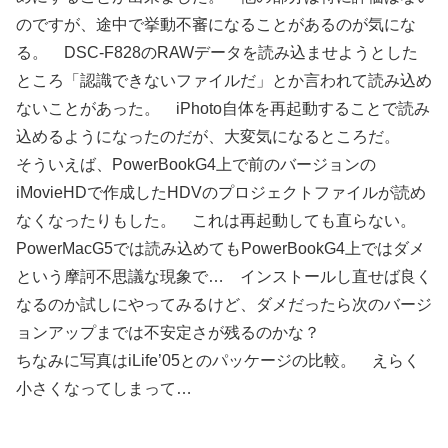
のですが、途中で挙動不審になることがあるのが気にな
る。 DSC-F828のRAWデータを読み込ませようとした
ところ「認識できないファイルだ」とか言われて読み込め
ないことがあった。 iPhoto自体を再起動することで読み
込めるようになったのだが、大変気になるところだ。
そういえば、PowerBookG4上で前のバージョンの
iMovieHDで作成したHDVのプロジェクトファイルが読め
なくなったりもした。 これは再起動しても直らない。
PowerMacG5では読み込めてもPowerBookG4上ではダメ
という摩訶不思議な現象で… インストールし直せば良く
なるのか試しにやってみるけど、ダメだったら次のバージ
ョンアップまでは不安定さが残るのかな？
ちなみに写真はiLife’05とのパッケージの比較。 えらく
小さくなってしまって…