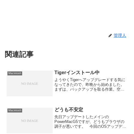
管理人
関連記事
Tigerインストール中
Macintosh
ようやくTigerへアップグレードする気に
なってきたので、昨晩から始めました。
まずは、バックアップを取る作業。空の
ディスクがないので、データ保存用に使
用している内蔵の250GBから他の外付け
ディスクへデータの移動を昨晩から今朝
にかけて行いま...
どうも不安定
Macintosh
先日アップデートしたメインの
PowerMacG5ですが、どうもブラウザの
調子が悪いです。 今回のOSアップデー
トと共にSafariも2から3へアップデートさ