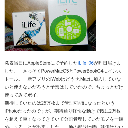
発表当日にAppleStoreにて予約した
iLife ’06
が昨日届きま
した。 さっそくPowerMacG5とPowerBookG4にインス
トール。 新アプリのiWebはどうせ.Macに加入していな
いと使えないだろうと予想はしていたので、ちょっとだけ
使ってみてポイ。
期待していたのは25万枚まで管理可能になったという
iPhotoだったのですが、期待通り軽快な動きで既に2万枚
を超えて重くなってきていて分割管理していたモノを一纏
めにすることが出来ました。 他の部分は特に評価はない