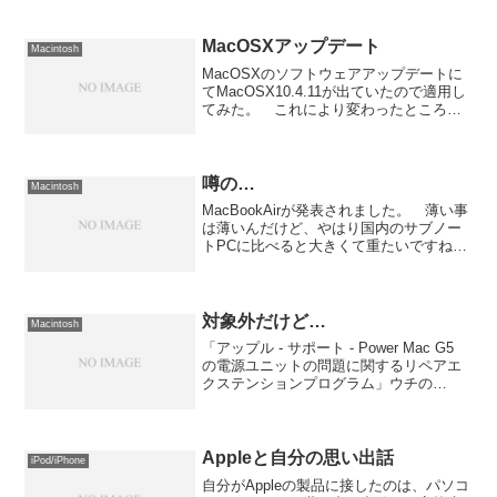
れたのですが、本当に不安定で日に2〜3
回は予兆もなく突然落ちます。 各種取
引にSaf...
MacOSXアップデート
Macintosh
MacOSXのソフトウェアアップデートに
てMacOSX10.4.11が出ていたので適用し
てみた。 これにより変わったところと
言えば、SafariがLeopardと同様のバージ
ョンに上がったこと。Mac系のブログで
Leopardにした後の各ブ...
噂の…
Macintosh
MacBookAirが発表されました。 薄い事
は薄いんだけど、やはり国内のサブノー
トPCに比べると大きくて重たいですね
ぇ。 昔からそうなのだが、Appleってサ
ブノートPCに関しては今イチなんだよ
な。 特別に触手が動くようなものでは
ないです...
対象外だけど…
Macintosh
「アップル - サポート - Power Mac G5
の電源ユニットの問題に関するリペアエ
クステンションプログラム」ウチの
PowerMacG5は古すぎて対象外なのです
が、購入後9ヶ月で同じ現象が出まし
た。 ちなみに保証期間内だったので無
償...
Appleと自分の思い出話
iPod/iPhone
自分がAppleの製品に接したのは、パソコ