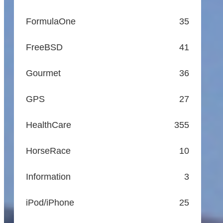
FormulaOne
35
FreeBSD
41
Gourmet
36
GPS
27
HealthCare
355
HorseRace
10
Information
3
iPod/iPhone
25