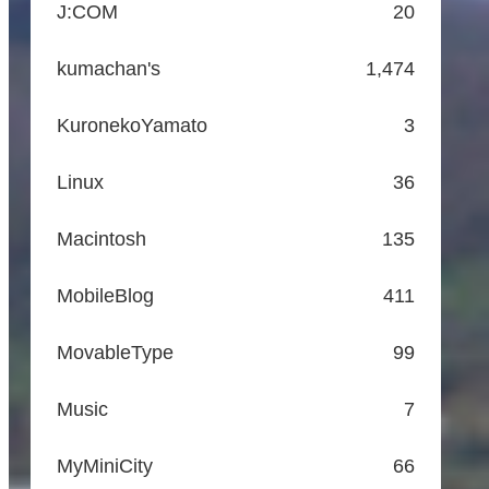
J:COM
20
kumachan's
1,474
KuronekoYamato
3
Linux
36
Macintosh
135
MobileBlog
411
MovableType
99
Music
7
MyMiniCity
66