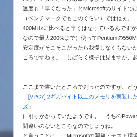
速度も「早くなった」とMicrosoftのサイトで
（ベンチマークでもこのくらい）ではねぇ。 確
400MHzに比べると早くはなっているんですが、
なので最大200%まで）使ってPentiumの550
安定度がそこそこだったら我慢しなくもない
ころですねぇ。 しばらく様子は見ますが、
ここまで書いたところで判ったのですが、ど
「
[VPC7] 2ギガバイト以上のメモリを実装した Power
ズ
」
に引っかかっていたようです。 うちのPower
間違いのないところなのでしょうね。
と言うことは… Microsoftの開発・テス