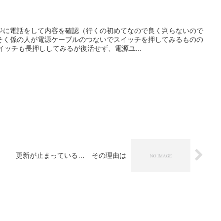
ジに電話をして内容を確認（行くの初めてなので良く判らないので
そく係の人が電源ケーブルのつないでスイッチを押してみるものの
イッチも長押ししてみるが復活せず、電源ユ...
更新が止まっている… その理由は