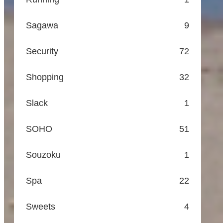
Sagawa
9
Security
72
Shopping
32
Slack
1
SOHO
51
Souzoku
1
Spa
22
Sweets
4