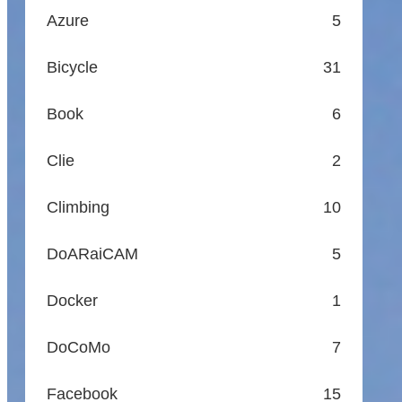
Azure
5
Bicycle
31
Book
6
Clie
2
Climbing
10
DoARaiCAM
5
Docker
1
DoCoMo
7
Facebook
15