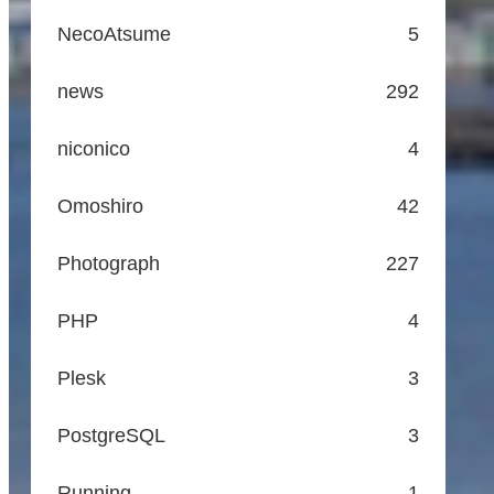
NecoAtsume
5
news
292
niconico
4
Omoshiro
42
Photograph
227
PHP
4
Plesk
3
PostgreSQL
3
Running
1