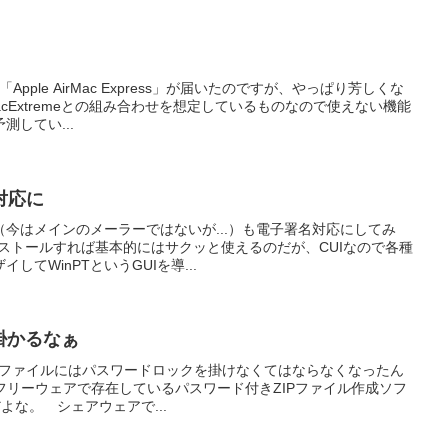
pple AirMac Express」が届いたのですが、やっぱり芳しくな
acExtremeとの組み合わせを想定しているものなので使えない機能
してい...
対応に
今はメインのメーラーではないが...）も電子署名対応にしてみ
ンストールすれば基本的にはサクッと使えるのだが、CUIなので各種
てWinPTというGUIを導...
掛かるなぁ
すファイルにはパスワードロックを掛けなくてはならなくなったん
通にフリーウェアで存在しているパスワード付きZIPファイル作成ソフ
んだよな。 シェアウェアで...