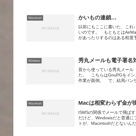
かいもの連鎖…
Macintosh
以前にもここに書いた、これ↓「A
いのです。 もともとはAirM
があったりするのはある程度予測
秀丸メールも電子署名
Windows
昔から使っている秀丸メール（
た。 こちらはGnuPGをイ
作業が面倒。 で、結局バンザイし
Macは相変わらず金が
Macintosh
ISMSの関係でメールで飛ば
だけど、Windowsだと普
トが、Macintoshだとない