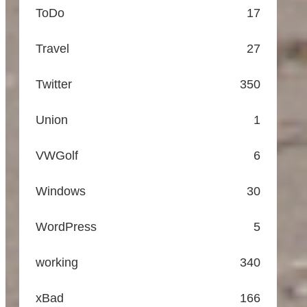
ToDo
17
Travel
27
Twitter
350
Union
1
VWGolf
6
Windows
30
WordPress
5
working
340
xBad
166