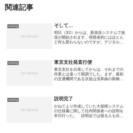
関連記事
そして…
working
明日（3/2）からは、新放送システムで放
送が開始されます。視聴者的にはほとん
ど何も変わらないのですが、デジタル放
送を見据えた全く従来とは異なるシステ
ムの運用が開始されます。こちらの方も
一部のサブシステムを担当したせいもあ
り、徐々に徐々にいろ...
東京支社発直行便
working
東京支社を出発してからは、それまでの
作業とは違って順調でした。まず、最初
の交通機関である京急は浅草線の新橋駅
で5分も待たないうちにエアポート快特に
乗れるし、空港に着いてからは「早い便
に変更しますか？」と出たので何も考え
ずに「はい」としたら2...
説明完了
working
かねてより作成していた大規模システム
の仕様書に関して社内関係者への説明を
本日行った。 説明会では寝る人も出た
り（ボクのしゃべりは催眠効果があるの
か？）していたのだが、結構質問や意見
を出してくれる人たちもいて感触はまぁ