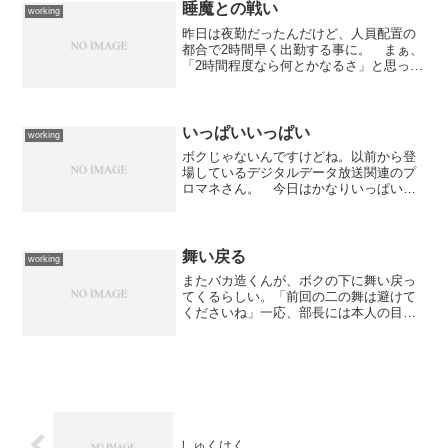
まぁ。 会議が終わってか...
睡魔との戦い
working
昨日は夜勤だったんだけど、人員配置の
都合で2時間早く出勤する事に。 まぁ、
「2時間程度なら何とかなるさ」と思って
いたんだけど、やっぱり朝方はキツかっ
た。 殆ど睡魔との戦いになって、くっ
つきそうになる瞼を力の限り開くという
感じでしたよ。そんな...
いっぱいいっぱい
working
ボクじゃないんですけどね。以前から登
場しているデジタルデータ放送関連のプ
ロマネさん。 今日はかなりいっぱいい
っぱいだったらしく、ウチの部署に電話
をかけてきたときは死にそうな声だった
そうな。 みんなにウケてたよ。何でい
っぱいいっぱいなのかは良...
舞い戻る
working
またバカ造くんが、ボクの下に舞い戻っ
てくるらしい。「前回の二の舞は避けて
くださいね」一応、部長には本人の目の
前で念押しをした。相変わらず上辺だけ
で何もできない人間なのに... 相変わら
ず努力をしない人間なのに...サボったツ
ケは大きくなって...
しゅくはく