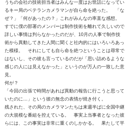
うちの会社の技術担当者はみんな一度はお世話になってい
るキー局のベテランカメラマンが自ら命を絶った。 「な
ぜ？」「何があったの？」これがみんなの率直な感想。
すでに僕の部署のメンバーは制作技術を離れて久しいので
詳しい事情は判らなかったのだが、10月の人事で制作技
術から異動してきた人間に聞くと社内的にはいろいろあっ
た模様。 それにしても自ら命を絶つということは尋常で
はないし、その彼も言っているのだが「思い詰めるような
感じの人には見えなかった」というのが万人の一致した意
見。
何が？
「今回の出張で時間があれば異動の報告に行こうと思って
いたのに…」という彼の無念の表情が焼き付く。
残された、その局のカメラマンたちは来週半ばに全国中継
の大規模な番組を控えている。 事実上当事者となった彼
らには、この事実は非常に重くのしかかる。 果たして平