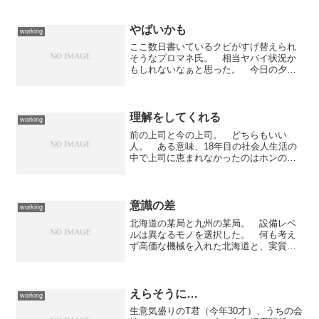
から僕の座右の銘は「急いては事をし損
じる」僕の現在の業務を引き継ぐ人は、
それをまずは理解して欲し...
やばいかも
working
ここ数日書いているクビがすげ替えられ
そうなプロマネ氏。 相当ヤバイ状況か
もしれないなぁと思った。 今日の夕方
に打ち合わせが件のプロマネ氏によって
急に設定されたのだが、その連絡も何故
かいつものメンバーではなく中途半端に
限定された人たちにのみも...
理解をしてくれる
working
前の上司と今の上司。 どちらもいい
人。 ある意味、18年目の社会人生活の
中で上司に恵まれなかったのはホンの一
瞬だけかもしれない。 今日、仕事の合
間を見てそれぞれに相談をした。 ある
意味、自分の精神的問題をさらけ出すの
は場合によっては面倒なこ...
意識の差
working
北海道の某局と九州の某局。 設備レベ
ルは異なるモノを選択した。 何も考え
ず高価な機械を入れた北海道と、実質を
取って多少安価な機械を入れた九州。
そこに意識レベルの差は発生した。先端
を行っていると思いこんでいた北海道
は、目的を持って設備検討を...
えらそうに…
working
生意気盛りのT君（今年30才）、うちの会