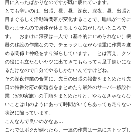
目に入ったばかりなのですが既に疲れています。
とても辛いのは、出張、昼、昼、深夜、深夜、昼、出張と
目まぐるしく活動時間帯が変化することで、睡眠が十分に
取れませんので身体が休まるような気がしないところで
す。 おまけに深夜は一人で（基本的に止められない）機
器の移設の作業なので、チェックしながら慎重に作業を進
める関係上神経をすり減らしています。 とは言え、クソ
の役にも立たないヤツに出てきてもらっても足手纏いにな
るだけなので自分でやるしかないんですけどね。
その深夜作業の合間に、先日の出張の報告をまとめたり先
日の特番対応の問題点をまとめたり最終のサーバー移設作
業（5/30実施）の手順をまとめたりと、やらなきゃならな
いことは山のようにあって時間がいくらあっても足りない
状況に陥っています。
こんなんで良いのかなぁ…
これではボクが倒れたら、一連の作業は一気にストップし