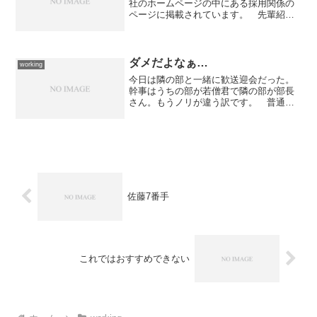
社のホームページの中にある採用関係の
ページに掲載されています。 先輩紹介
として...一人だけめちゃくちゃかっこつ
けて書いていますが、実物はそこに記載
されている内容とは正反対のダメ社
員。 単なるかっこつ...
ダメだよなぁ…
working
今日は隣の部と一緒に歓送迎会だった。
幹事はうちの部が若僧君で隣の部が部長
さん。もうノリが違う訳です。 普通は
一番若いヤツが自分を捨てて場を盛り上
げるものだと思うのだが、うちの部は逆
で彼自身のノリで周りを無理に巻き込も
うとするので場を壊してし...
佐藤7番手
これではおすすめできない