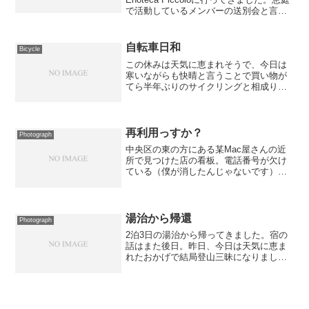
で活動しているメンバーの送別会と言う
ことで、料理はおまかせ。基本的には比
較的リーズナブルなイタリアンな店で
す。店内はカウンター席7席しかないの
自転車日和
Bicycle
で、どうし...
この休みは天気に恵まれそうで、今日は
寒いながらも快晴と言うことで買い物が
てら半年ぶりのサイクリングと相成りま
した。予定では、買い物した後に真っ直
ぐ帰ってくるはずだったのですが、つい
つい調子に乗って北は屯田防風林、南は
西野まで行ってしまいまし...
再利用っすか？
Photograph
中央区の東の方にある某Mac屋さんの近
所で見つけた店の看板。電話番号が欠け
ている（僕が消したんじゃないです）の
も謎だが「リサイクルコーヒー」ってい
うのも謎。 豆を再利用しているのか？
わざわざ電話番号を消している所を見る
と、こういった所で取り...
湯治から帰還
Photograph
2泊3日の湯治から帰ってきました。宿の
話はまた後日。昨日、今日は天気に恵ま
れたおかげで結局登山三昧になりまし
た。昨日は昆布岳、今日はイワオヌプリ
に登りました。どちらも大変眺めが良い
山です。写真はイワオヌプリから撮った
アンヌプリです。ニセコ周...