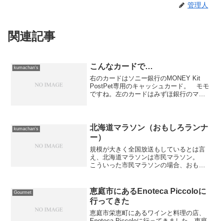
管理人
関連記事
こんなカードで…
kumachan's
右のカードはソニー銀行のMONEY Kit
PostPet専用のキャッシュカード。 モモ
ですね。左のカードはみずほ銀行のマイ
レージ兼キャッシュカード。 キティで
す。どっちも40過ぎたオヤジが持つカー
ドではないよなぁ。ちなみに、昨日生体
認証デ...
北海道マラソン（おもしろランナ
kumachan's
ー）
規模が大きく全国放送もしているとは言
え、北海道マラソンは市民マラソン。
こういった市民マラソンの場合、おもし
ろランナーが必ず現れますよね。 そん
な、おもしろランナーの写真も撮ってき
ました。1枚目は交通標識を背負っている
恵庭市にあるEnoteca Piccoloに
Gourmet
おじさん。 「止まれ」...
行ってきた
恵庭市栄恵町にあるワインと料理の店、
Enoteca Piccoloに行ってきました。恵庭