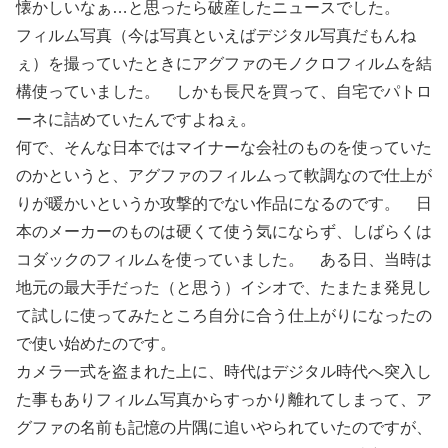
懐かしいなぁ…と思ったら破産したニュースでした。
フィルム写真（今は写真といえばデジタル写真だもんね
ぇ）を撮っていたときにアグファのモノクロフィルムを結
構使っていました。 しかも長尺を買って、自宅でパトロ
ーネに詰めていたんですよねぇ。
何で、そんな日本ではマイナーな会社のものを使っていた
のかというと、アグファのフィルムって軟調なので仕上が
りが暖かいというか攻撃的でない作品になるのです。 日
本のメーカーのものは硬くて使う気にならず、しばらくは
コダックのフィルムを使っていました。 ある日、当時は
地元の最大手だった（と思う）イシオで、たまたま発見し
て試しに使ってみたところ自分に合う仕上がりになったの
で使い始めたのです。
カメラ一式を盗まれた上に、時代はデジタル時代へ突入し
た事もありフィルム写真からすっかり離れてしまって、ア
グファの名前も記憶の片隅に追いやられていたのですが、