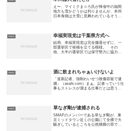
news
え〜、マイミクま☆ろ氏が帰省中の福岡
地方も雪かどうかは判りませんが、本州
日本海側は大雪に見舞われているそう
で、各航空会社では結構が多数出ている
とか。 昨日の天気予報では瀬戸内海地
方でも雪という話がありましたが、どう
だったのでしょうか？ちなみ...
幸福実現党は千葉県方式へ
news
結局、幸福実現党は完全撤退せずに、一
部選挙区で候補を立てる模様。 その
他、大半の選挙区では保守勢力に協力す
る形（千葉県方式）を採ることになっ
た。 自らを保守勢力と勝手に名乗って
いる彼等にとっては、いわゆる保守勢力
に恩を売るというのが、最善の...
酒に飲まれちゃぁいけないよ
news
「道新記者、強制わいせつ致傷容疑で逮
捕」（asahi.com）まぁ、記者っていう仕
事もストレスが溜まる仕事だとは思う
が、酒は飲んでも飲まれるなって昔から
言うじゃない。 酔っぱらっていたとは
言え、そんな事しちゃぁいけないな
ぁ。 クビだねクビ。...
草なぎ剛が逮捕される
news
SMAPのメンバーである草なぎ剛が、東
京ミッドタウン近くの公園にて全裸で大
騒ぎしているところを公然猥褻の罪で逮
捕されたそうだ。 CMにも多数出演して