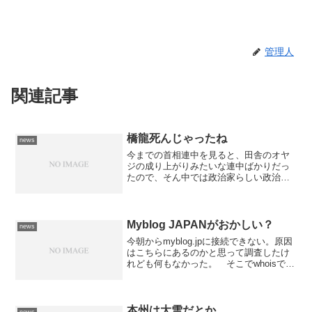
管理人
関連記事
橋龍死んじゃったね
news
今までの首相連中を見ると、田舎のオヤ
ジの成り上がりみたいな連中ばかりだっ
たので、そん中では政治家らしい政治家
だなぁと思っていたのですが、意外に早
く逝ってしまいましたね。 もう一度、
日本のトップに返り咲いてくれても良か
ったかなぁとも思っていた...
Myblog JAPANがおかしい？
news
今朝からmyblog.jpに接続できない。原因
はこちらにあるのかと思って調査したけ
れども何もなかった。 そこでwhoisで調
べたところ、myblog.jpのドメインがサス
ペンド状態になっている事が判った。
何で？ 有効期限は今月末に設定され...
本州は大雪だとか