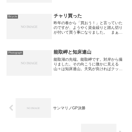
はニセコアンヌプリ山の東山エリア。結
局、滞在中はスッキリ晴れた日はありま
せんでした...orz
チャリ買った
Bicycle
昨年の春から「買おう！」と言っていた
のですが、ようやく資金繰りと踏ん切り
が付いて買う事になりました。 まぁ、
ツレが先日の事故で通勤の足に使ってい
たチャリを全損してしまったという事も
理由の一つではあるのですが...何せ、昨
年から「買おう！」と...
能取岬と知床連山
Photograph
能取湖の先端。能取岬です。対岸から撮
りました。その向こうに微かに見える
山々は知床連山。天気が良ければクッキ
リ見えたのに〜。手前のモコモコしたと
ころは能取原生花園らしい。季節によっ
てはキレイなのだろうか？
サンマリノGP決勝