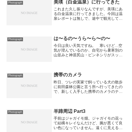
美瑛（白金温泉）に行ってきた
Photograph
これまた久し振りなんですが、美瑛にあ
る白金温泉に行ってきました。今回は温
泉レポートは無しで、途中で観光してき
たところを紹介したいと思います。まず
は、芦別市の三段滝です。まぁ、昔の記
憶からあまり期待していなかったのです
が、水量豊富で迫力のある...
は〜るの〜うら〜ら〜の〜
Photograph
今日は良い天気ですね。 寒いけど...空
気が澄んでいるのか、自宅から暑寒別の
山並みと神居尻山・ピンネシリがスッキ
リと見えます。 暑寒別の山並みは倉庫
群に阻まれてアップできる写真にはなら
ないのですが、神居尻山・ピンネシリは
ご覧のような写真に仕...
携帯のカメラ
Photograph
昨日、ツレの実家で飼っている犬の散歩
に前田森林公園と言う所へ行ってきたの
で、新しく入手した携帯のカメラのテス
トも兼ねていろいろ撮ってきました。画
素数は初めて買ったデジカメよりも多い
128万画素なので画素数だけ見るとキレイ
に撮れそうなのですが...
羊蹄周辺 Part3
Photograph
手前はジャガイモ畑。ジャガイモの花っ
て結構キレイなんだけど、腕が悪くて良
い色になっていません。遠くに見えるの