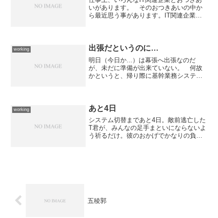
いがあります。 そのおつきあいの中か
ら最近思う事があります。IT関連企業っ
てセキュリティに気を遣わないんです
ね。ウチの会社にシステムを導入した某
会社は、たぶんパッケージを買ってきて
導入設定をしただけなの...
出張だというのに…
working
明日（今日か...）は幕張へ出張なのだ
が、未だに準備が出来ていない。 何故
かというと、帰り際に基幹業務システム
のストレージに入っているHDDが2個お亡
くなりになっていることが発覚した為、
その対応に追われて帰りが遅くなってし
まったからなのであ...
あと4日
working
システム切替まであと4日。敵前逃亡した
T君が、みんなの足手まといにならないよ
う祈るだけ。彼のおかげでかなりの負担
を強いられてきたが、それもあと数日の
辛抱。今月は久しぶりの時間外100時間越
え。勢いだけで突っ走っています。
五稜郭