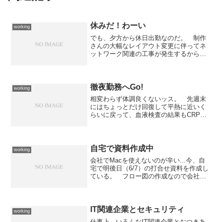
休みだ！わーい
working
でも、夕方から休日出勤なのだ。 制作
さんの大幅なレイアウト変更に伴ってネ
ットワーク関連の工事が発生するからな
のだ。 あ〜、他にも以前作られた打合
せ室にネットワーク環境を構築して欲し
いという依頼もあったんだ...ウチの会社
は各部がバラバラ好き...
徹夜勤務へGo!
working
相変わらず体調良くないッス。 先週末
にはちょっとだけ回復して平熱に近いく
らいに戻って、血液検査の結果もCRPが
8.4→2.1で白血球も14,000→5,400と急激
に改善されたのですが、残念ながらまた
発熱しまして、たぶんここ数日は37℃台
前...
自宅で資料作成中
working
会社でMacを使えないのが辛い...今、自
宅で明後日（6/7）の打合せ資料を作成し
ている。 フロー図の作成なので会社の
環境では使いやすいツールがなくて、以
前から使っているOmniGraffleで作ってい
る。 OmniGraffleはMac版...
IT関連企業とセキュリティ
working
仕事上、いろんなIT関連企業とおつきあ