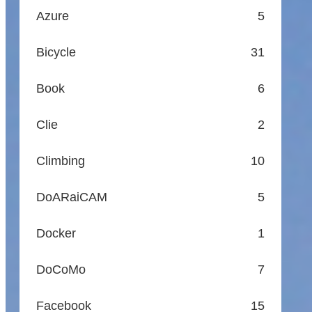
Azure
5
Bicycle
31
Book
6
Clie
2
Climbing
10
DoARaiCAM
5
Docker
1
DoCoMo
7
Facebook
15