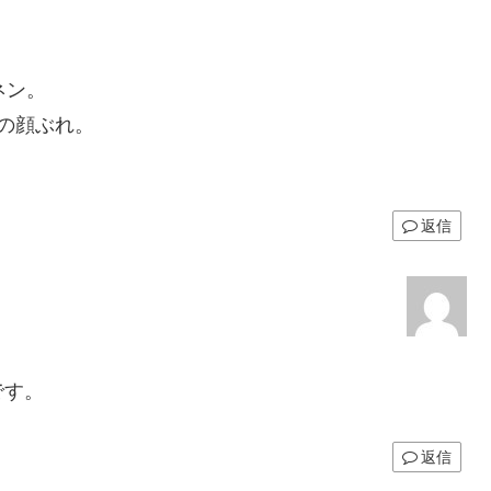
ネン。
の顔ぶれ。
返信
です。
返信