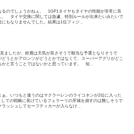
なるのでしょうかねぇ。 1GP1タイヤもタイヤの性能が非常に良
し。 タイヤ交換に関しては急遽、特別ルールが出来たいみたいで
にもなりませんでした。結果は1位フィジ...
を見ましたが、鈴鹿は天気が良さそうで順当な予選となりそうで
がどうとかアロンソがどうとかではなくて、スーパーアグリがどこ
かと言うことではないかと思っています。 短...
まぁ、いつもと違うのはマクラーレンのライコネンが2位に入った
ムとしての戦略に長けているフェラーリの牙城を崩すのは難しそうで
ラッシュしてセーフティカーが入らなけ...