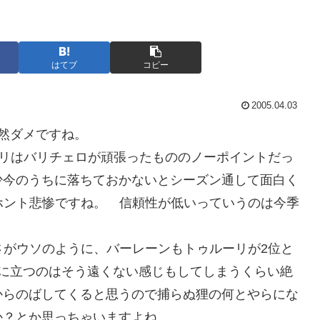
はてブ
コピー
2005.04.03
然ダメですね。
ーリはバリチェロが頑張ったもののノーポイントだっ
少今のうちに落ちておかないとシーズン通して面白く
ホント悲惨ですね。 信頼性が低いっていうのは今季
さがウソのように、バーレーンもトゥルーリが2位と
台に立つのはそう遠くない感じもしてしまうくらい絶
からのばしてくると思うので捕らぬ狸の何とやらにな
か？とか思っちゃいますよね。