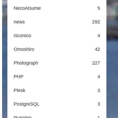
NecoAtsume
5
news
292
niconico
4
Omoshiro
42
Photograph
227
PHP
4
Plesk
3
PostgreSQL
3
Running
1