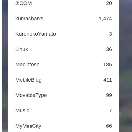
J:COM
20
kumachan's
1,474
KuronekoYamato
3
Linux
36
Macintosh
135
MobileBlog
411
MovableType
99
Music
7
MyMiniCity
66