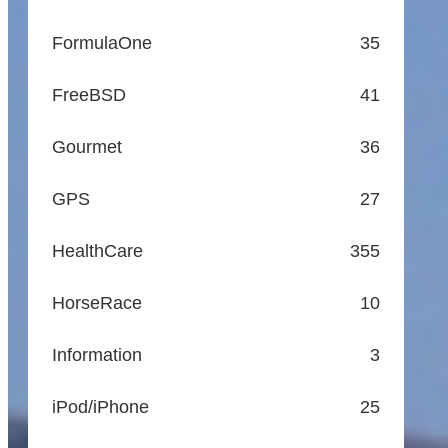
FormulaOne
35
FreeBSD
41
Gourmet
36
GPS
27
HealthCare
355
HorseRace
10
Information
3
iPod/iPhone
25