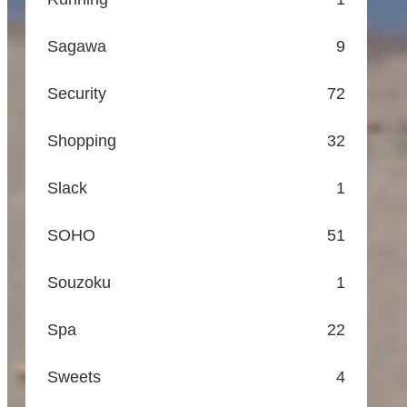
Sagawa
9
Security
72
Shopping
32
Slack
1
SOHO
51
Souzoku
1
Spa
22
Sweets
4