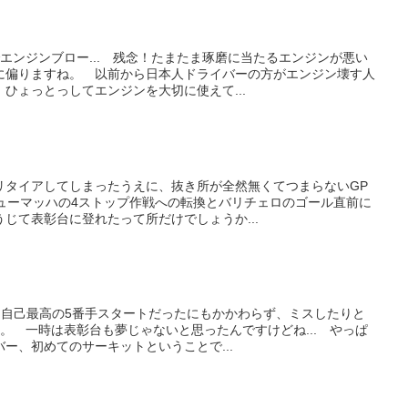
エンジンブロー... 残念！たまたま琢磨に当たるエンジンが悪い
に偏りますね。 以前から日本人ドライバーの方がエンジン壊す人
ひょっとっしてエンジンを大切に使えて...
リタイアしてしまったうえに、抜き所が全然無くてつまらないGP
シューマッハの4ストップ作戦への転換とバリチェロのゴール直前に
じて表彰台に登れたって所だけでしょうか...
は自己最高の5番手スタートだったにもかかわらず、ミスしたりと
。 一時は表彰台も夢じゃないと思ったんですけどね... やっぱ
ー、初めてのサーキットということで...