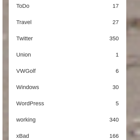
ToDo
17
Travel
27
Twitter
350
Union
1
VWGolf
6
Windows
30
WordPress
5
working
340
xBad
166