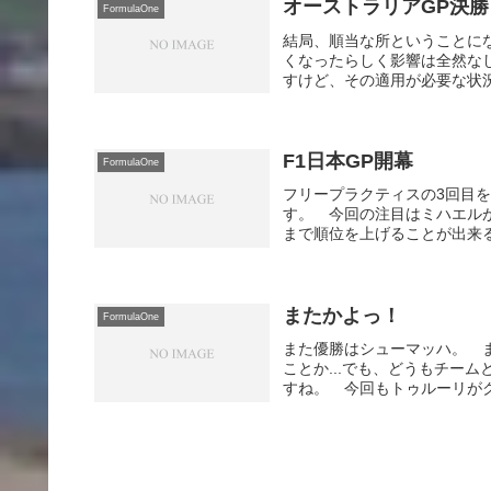
オーストラリアGP決勝
FormulaOne
結局、順当な所ということに
くなったらしく影響は全然な
すけど、その適用が必要な状況
F1日本GP開幕
FormulaOne
フリープラクティスの3回目
す。 今回の注目はミハエル
まで順位を上げることが出来る
またかよっ！
FormulaOne
また優勝はシューマッハ。 
ことか...でも、どうもチー
すね。 今回もトゥルーリがク