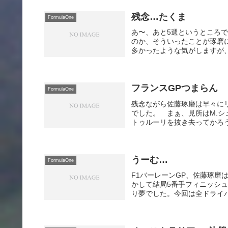
残念…たくま
FormulaOne
あ〜、あと5週というところで
のか、そういったことが琢磨
多かったような気がしますが、
フランスGPつまらん
FormulaOne
残念ながら佐藤琢磨は早々に
でした。 まぁ、見所はM.
トゥルーリを抜き去ってかろう
うーむ…
FormulaOne
F1バーレーンGP、佐藤琢磨
かして結局5番手フィニッシュ
り夢でした。今回は全ドライバ