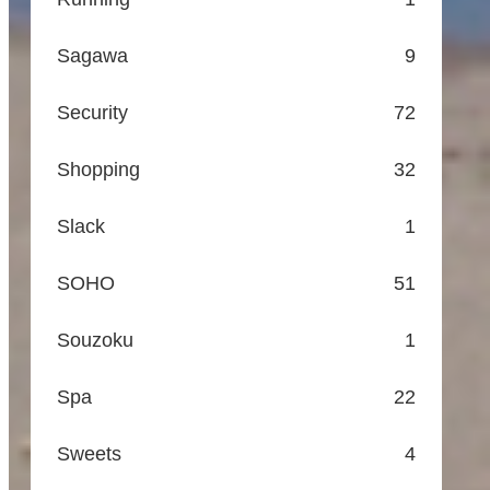
Sagawa
9
Security
72
Shopping
32
Slack
1
SOHO
51
Souzoku
1
Spa
22
Sweets
4