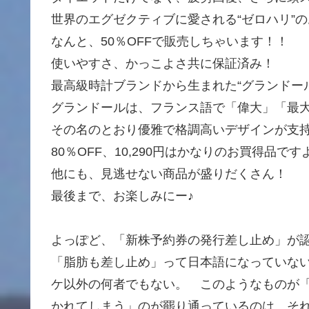
世界のエグゼクティブに愛される“ゼロハリ”
なんと、50％OFFで販売しちゃいます！！
使いやすさ、かっこよさ共に保証済み！
最高級時計ブランドから生まれた“グランドール
グランドールは、フランス語で「偉大」「最
その名のとおり優雅で格調高いデザインが支
80％OFF、10,290円はかなりのお買得品
他にも、見逃せない商品が盛りだくさん！
最後まで、お楽しみにー♪
よっぽど、「新株予約券の発行差し止め」が
「脂肪も差し止め」って日本語になっていな
ケ以外の何者でもない。 このようなものが
かれてしまう」のが罷り通っているのは、そ