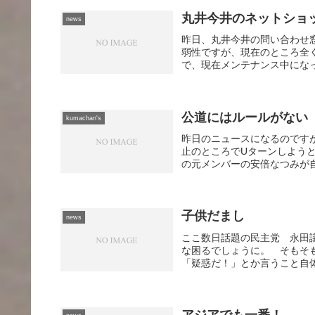
丸井今井のネットショ
news
昨日、丸井今井の問い合わせ窓
弱性ですが、現在のところ全
で、現在メンテナンス中にな
公道にはルールがない
kumachan's
昨日のニュースになるのです
止のところでUターンしよう
の元メンバーの安倍なつみが自
子供だまし
news
ここ数日話題の民主党 永田
な困るでしょうに。 そもそ
「疑惑だ！」とか言うこと自体
アジアでも一番！