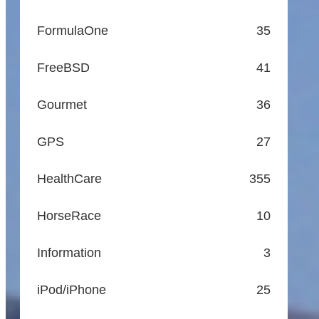
FormulaOne
35
FreeBSD
41
Gourmet
36
GPS
27
HealthCare
355
HorseRace
10
Information
3
iPod/iPhone
25