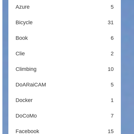
Azure
5
Bicycle
31
Book
6
Clie
2
Climbing
10
DoARaiCAM
5
Docker
1
DoCoMo
7
Facebook
15