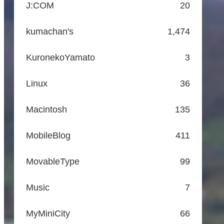
J:COM
20
kumachan's
1,474
KuronekoYamato
3
Linux
36
Macintosh
135
MobileBlog
411
MovableType
99
Music
7
MyMiniCity
66