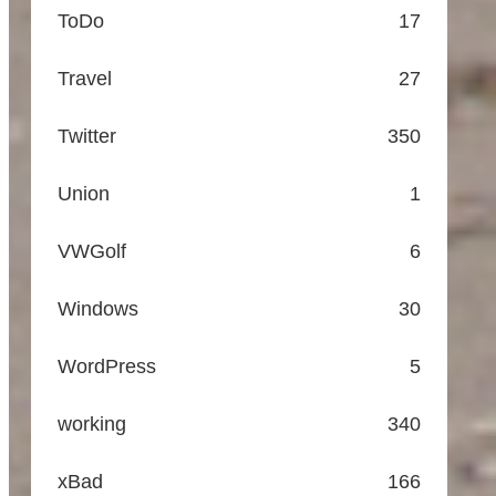
ToDo
17
Travel
27
Twitter
350
Union
1
VWGolf
6
Windows
30
WordPress
5
working
340
xBad
166