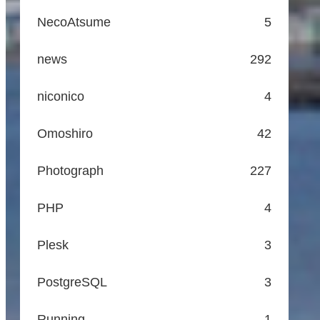
NecoAtsume
5
news
292
niconico
4
Omoshiro
42
Photograph
227
PHP
4
Plesk
3
PostgreSQL
3
Running
1