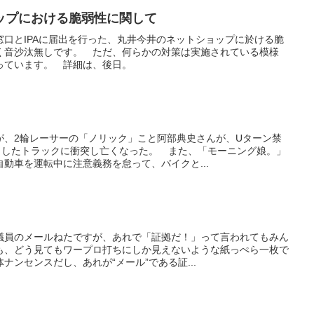
ップにおける脆弱性に関して
口とIPAに届出を行った、丸井今井のネットショップに於ける脆
く音沙汰無しです。 ただ、何らかの対策は実施されている模様
っています。 詳細は、後日。
が、2輪レーサーの「ノリック」こと阿部典史さんが、Uターン禁
としたトラックに衝突し亡くなった。 また、「モーニング娘。」
動車を運転中に注意義務を怠って、バイクと...
議員のメールねたですが、あれで「証拠だ！」って言われてもみん
も、どう見てもワープロ打ちにしか見えないような紙っぺら一枚で
ナンセンスだし、あれが“メール”である証...