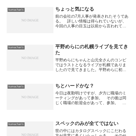
ちょっと気になる
kumachan's
前の会社の7月人事が発表されたそうであ
る。 詳しい情報は得られていないが、
今回の人事の目玉は以前から言われてい
る「情報システム部」の解体でデジタル
放送へ向けたプロジェクトチームの解散
を行うということである。 情報システ
ム部にいたメンバーのう...
平野めらにの札幌ライブを見てき
kumachan's
た
平野めらにちゃんと山元全さんのコンビ
ではラストとなるライブが札幌でありま
したので見てきました。平野めらに初遠
征で解散ライブという非常にレアなライ
ブでして、昨年10月の代官山NOMAD以
来、8ヶ月ぶりに会うめらにちゃんを楽し
ちとハードかな？
kumachan's
みにして、この日を...
今日は夜勤明けですが、夕方に職場のミ
ーティングがあって参加。 その後は同
じく職場の歓迎会があって、参加。 そ
の為、今日は2時間しか仮眠が取れており
まへん。 シャワーを浴びて目を覚まし
たけど、ちと眠いかな。明日は休みです
が、夕方に会社のミーテ...
スペックのみが全てではない
kumachan's
世の中にはカタログスペックにこだわる
方が非常に多くいらっしゃる。 そのせ