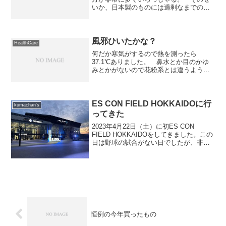
いか、日本製のものには過剰なまでのカ
タログスペックを持った商品が溢れてい
る。 でも、実際に過剰なカタログスペ
ックの恩恵を受けている人は何割ぐらい
いらっしゃるのであろうか...
風邪ひいたかな？
HealthCare
何だか寒気がするので熱を測ったら
37.1℃ありました。 鼻水とか目のかゆ
みとかがないので花粉系とは違うような
気がします。 何だか喉も痛いので風邪
の可能性が大ですね。 ここ数日、暖か
くなったり寒くなったり（雪が降った
り）していたので、やられち...
ES CON FIELD HOKKAIDOに行
kumachan's
ってきた
2023年4月22日（土）に初ES CON
FIELD HOKKAIDOをしてきました。この
日は野球の試合がない日でしたが、非開
催日だから開催される「そらとしば 大人
の醸造所見学ツアー」に行ってきた次第
です。このツアーも地味に人気のツアー
で...
恒例の今年買ったもの