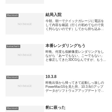
度WDSの設定に挑戦したのですが、やっ
ぱりダメでした。 何でだろ？ネットで
情報を集めた限りでは皆さんDHCPを使
っておられるみたい...
結局入院
Macintosh
今朝、朝一でクイックガレージに電話を
して内容を確認（行くの初めてなので良
く判らないのです）してから持ち込み。
さっそく係の人が電源ケーブルのつない
でスイッチを押してみるものの無反
応。 PMUのリセットスイッチも長押し
してみるが復活せず、電源ユ...
本番レンダリングちう
kumachan's
昨晩、何度も低解像度レンダリングをし
ながら「あ〜でもない、こ〜でもない」
と修正してきた3DCGなんですが、もう自
分の才能では「どうにもならない」所ま
で来てしまったので、高解像度の本番レ
ンダリングをする事にしました。通常、
平日はVirtual...
10.3.8
Macintosh
昨晩出張から帰ってきて起動しっ放しの
PowerMacG5を見た所、10.3.8のアップ
データがソフトウェアアップデートで捕
捉されていたので早速適用。あまりにも
疲れていたので、適用後に再起動した段
階で深い眠りについてしまって... 先ほ
どから...
豹に嵌った
Macintosh