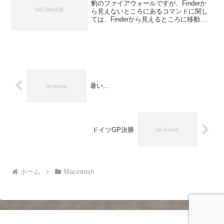
豹のファイアウォールですが、Finderか
ら見えないところにあるコマンドに関し
ては、Finderから見えるところに移動し
て元の在処でシンボリックリンクを張る
形にすれば登録できることが判ったの
で、問題になっていたapcupsdとsnmpd
はそ...
暑い…
ドイツGP決勝
ホーム
Macintosh