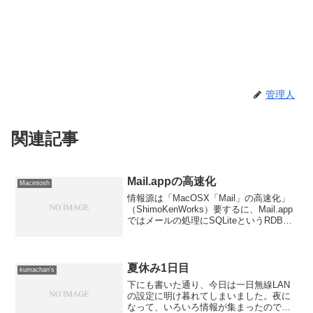
管理人
関連記事
Mail.appの高速化
Macintosh
情報源は「MacOSX「Mail」の高速化」
（ShimoKenWorks）要するに、Mail.app
ではメールの処理にSQLiteというRDBMS
を使用しているので、たまにvacuumして
あげるとDBが最適化されて早くなるよ〜
という話。 た...
夏休み1日目
kumachan's
下にも書いた通り、今日は一日無線LAN
の設定に明け暮れてしまいました。夜に
なって、いろいろ情報が集まったので再