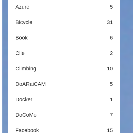
Azure
5
Bicycle
31
Book
6
Clie
2
Climbing
10
DoARaiCAM
5
Docker
1
DoCoMo
7
Facebook
15