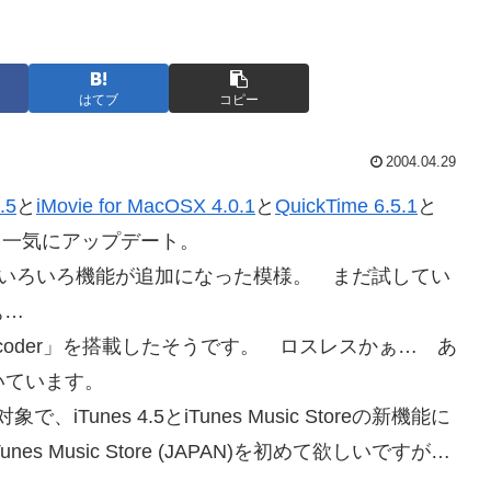
はてブ
コピー
2004.04.29
.5
と
iMovie for MacOSX 4.0.1
と
QuickTime 6.5.1
と
、一気にアップデート。
やら、いろいろ機能が追加になった模様。 まだ試してい
ぁ…
sless Encoder」を搭載したそうです。 ロスレスかぁ… あ
いています。
、iTunes 4.5とiTunes Music Storeの新機能に
Music Store (JAPAN)を初めて欲しいですが…