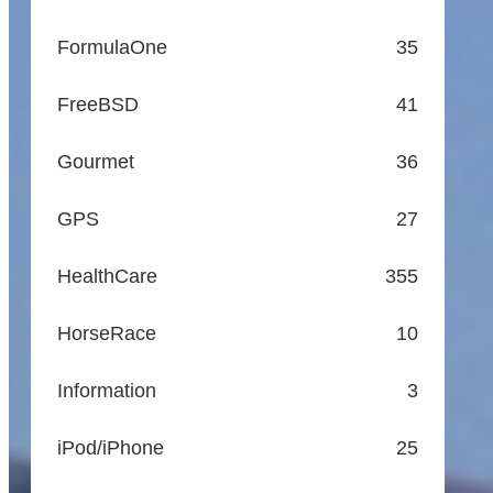
FormulaOne
35
FreeBSD
41
Gourmet
36
GPS
27
HealthCare
355
HorseRace
10
Information
3
iPod/iPhone
25