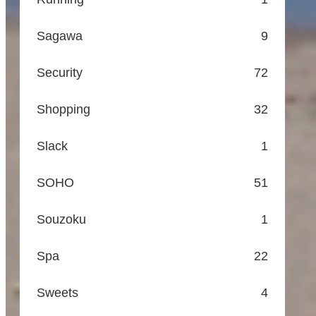
Sagawa
9
Security
72
Shopping
32
Slack
1
SOHO
51
Souzoku
1
Spa
22
Sweets
4