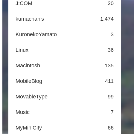
J:COM
20
kumachan's
1,474
KuronekoYamato
3
Linux
36
Macintosh
135
MobileBlog
411
MovableType
99
Music
7
MyMiniCity
66