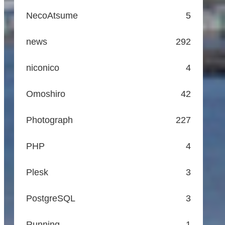
NecoAtsume
5
news
292
niconico
4
Omoshiro
42
Photograph
227
PHP
4
Plesk
3
PostgreSQL
3
Running
1