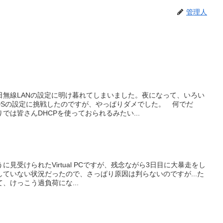
管理人
日無線LANの設定に明け暮れてしまいました。夜になって、いろい
DSの設定に挑戦したのですが、やっぱりダメでした。 何でだ
では皆さんDHCPを使っておられるみたい...
見受けられたVirtual PCですが、残念ながら3日目に大暴走をし
ていない状況だったので、さっぱり原因は判らないのですが...た
て、けっこう過負荷にな...