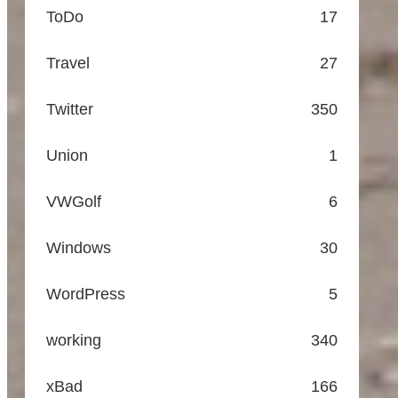
ToDo
17
Travel
27
Twitter
350
Union
1
VWGolf
6
Windows
30
WordPress
5
working
340
xBad
166