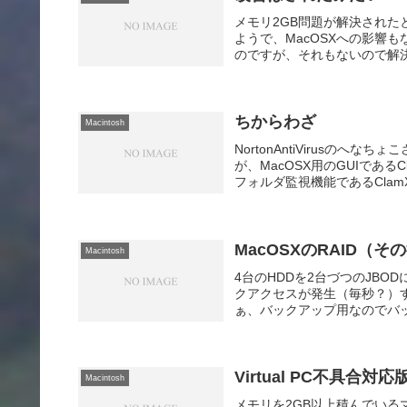
メモリ2GB問題が解決されたと
ようで、MacOSXへの影響
のですが、それもないので解決
ちからわざ
Macintosh
NortonAntiVirusの
が、MacOSX用のGUIであ
フォルダ監視機能であるClamXav
MacOSXのRAID（そ
Macintosh
4台のHDDを2台づつのJB
クアクセスが発生（毎秒？）
ぁ、バックアップ用なのでバッ
Virtual PC不具合対応
Macintosh
メモリを2GB以上積んでいるマ