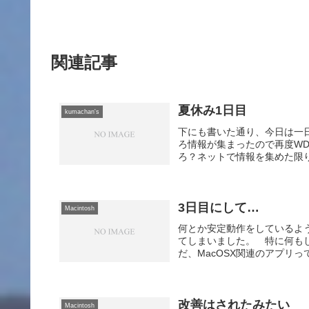
関連記事
夏休み1日目
kumachan's
下にも書いた通り、今日は一
ろ情報が集まったので再度W
ろ？ネットで情報を集めた限り
3日目にして…
Macintosh
何とか安定動作をしているように
てしまいました。 特に何もし
だ、MacOSX関連のアプリっ
改善はされたみたい
Macintosh