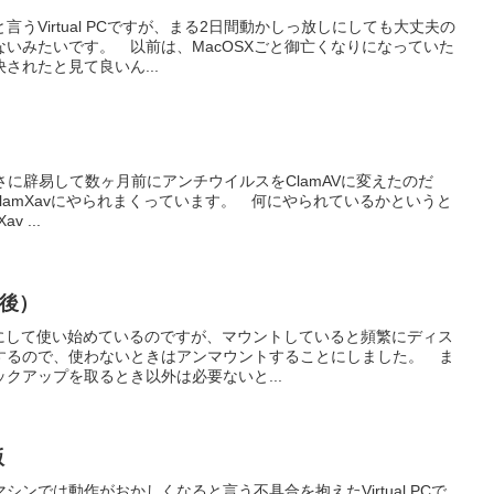
言うVirtual PCですが、まる2日間動かしっ放しにしても大丈夫の
もないみたいです。 以前は、MacOSXごと御亡くなりになっていた
されたと見て良いん...
へなちょこさに辟易して数ヶ月前にアンチウイルスをClamAVに変えたのだ
るClamXavにやられまくっています。 何にやられているかというと
 ...
の後）
ODにして使い始めているのですが、マウントしていると頻繁にディス
するので、使わないときはアンマウントすることにしました。 ま
クアップを取るとき以外は必要ないと...
版
シンでは動作がおかしくなると言う不具合を抱えたVirtual PCで