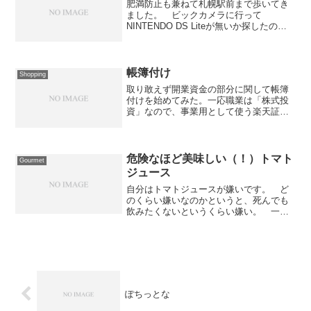
肥満防止も兼ねて札幌駅前まで歩いてき
ました。 ビックカメラに行って
NINTENDO DS Liteが無いか探したので
すが完売だそうで諦めつつ、ヨドバシカ
メラに行ったらピンク以外は普通に売っ
てるし... ということで、アイスブルー
と定番ソフト...
帳簿付け
Shopping
取り敢えず開業資金の部分に関して帳簿
付けを始めてみた。一応職業は「株式投
資」なので、事業用として使う楽天証券
の口座の12月末残高を登録。 あと、事
業資金として幾ばくかの現金を登録。
参考にしたのは下に記載の本。 これは
「何の取引」という視点...
危険なほど美味しい（！）トマト
Gourmet
ジュース
自分はトマトジュースが嫌いです。 ど
のくらい嫌いなのかというと、死んでも
飲みたくないというくらい嫌い。 一般
的なトマトジュースは一口も飲めませ
ん。 トマトやトマトケチャップは好き
なのに、トマトジュースは全然ダメ。以
上、終了！じゃなくて、そん...
ぽちっとな