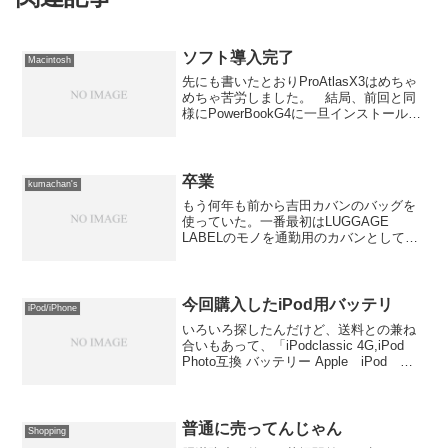
ソフト導入完了
Macintosh
先にも書いたとおりProAtlasX3はめちゃ
めちゃ苦労しました。 結局、前回と同
様にPowerBookG4に一旦インストールし
てからPowerMacG5に移動。 ちなみ
に、PowerBookG4に導入する時もめちゃ
めちゃ怪しい動きをしてX...
卒業
kumachan's
もう何年も前から吉田カバンのバッグを
使っていた。一番最初はLUGGAGE
LABELのモノを通勤用のカバンとして買
った。 当時としては、同レベルの他メ
ーカーのカバンに比べて2〜3倍もして非
常に高価な印象を持っていたが、使って
いるウチに「丈夫...
今回購入したiPod用バッテリ
iPod/iPhone
いろいろ探したんだけど、送料との兼ね
合いもあって、「iPodclassic 4G,iPod
Photo互換 バッテリー Apple iPod
4G/iPod Photo互換 900mAh 充電池」
になりました。 中にはハンダ付けが必
要とか言...
普通に売ってんじゃん
Shopping