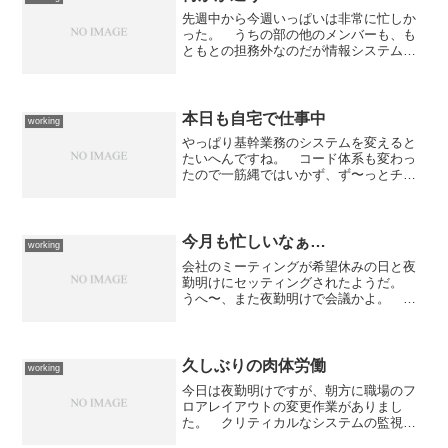
先週中から今週いっぱいは非常に忙しか
った。 うちの部の他のメンバーも、も
ともとの担務外なのだが情報システム系
の業務を手伝ってくれていた。 ウチの
部署は情報システムを名乗っていなが
ら、普通の企業で言うところの情報シス
テムの業務を行っているのは...
本日も自宅で仕事中
working
やっぱり基幹業務のシステムを変えると
たいへんですね。 コード体系も変わっ
たので一筋縄ではいかず、ず〜っとチェ
ックをしています。今回の仕事でやって
いる内容は直接売上に影響するわけでは
ないのですが、主に役員連中が見るため
のものなので不正確ではあ...
今月も忙しいなぁ…
working
会社のミーティングが希望休みの日と夜
勤明けにセッティングされたようだ。
うへ〜、また夜勤明けで会議かよ。 昨
年の入社以来、かなりの頻度で夜勤明け
にミーティングをセッティングされてい
るんだよな〜。っつ〜か、実はその夜勤
明けの日に会社の部長から...
久しぶりの肉体労働
working
今日は夜勤明けですが、朝方に職場のフ
ロアレイアウトの変更作業がありまし
た。 クリティカルなシステムの監視も
しているため、ダウンタイムを最小限に