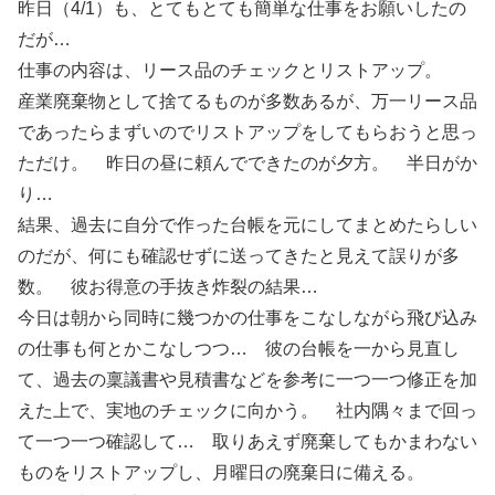
昨日（4/1）も、とてもとても簡単な仕事をお願いしたの
だが…
仕事の内容は、リース品のチェックとリストアップ。
産業廃棄物として捨てるものが多数あるが、万一リース品
であったらまずいのでリストアップをしてもらおうと思っ
ただけ。 昨日の昼に頼んでできたのが夕方。 半日がか
り…
結果、過去に自分で作った台帳を元にしてまとめたらしい
のだが、何にも確認せずに送ってきたと見えて誤りが多
数。 彼お得意の手抜き炸裂の結果…
今日は朝から同時に幾つかの仕事をこなしながら飛び込み
の仕事も何とかこなしつつ… 彼の台帳を一から見直し
て、過去の稟議書や見積書などを参考に一つ一つ修正を加
えた上で、実地のチェックに向かう。 社内隅々まで回っ
て一つ一つ確認して… 取りあえず廃棄してもかまわない
ものをリストアップし、月曜日の廃棄日に備える。