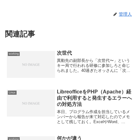
管理人
関連記事
次世代
working
異動先の副部長から「次世代〜」という
キー局で行われる研修に参加しろと命じ
られました。40過ぎたオッさんに「次世
代」って...ウチの会社は一体何を期待し
ているのでしょうか？もう、ボロボロで
何も出ないッス。
LibreofficeをPHP（Apache）経
Linux
由で利用すると発生するエラーへ
の対処方法
本日、プログラム作成を担当しているメ
ンバーから報告が来て対応したのでメモ
として残しておく。ExcelやWord、
PowerPointのファイルをPDF化するの
に、サーバー上にLibreofficeを導入しコマ
ンドラインから利用しているが、P...
何かが違う
working