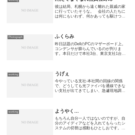
彼は結局、札幌から遠く離れた親戚の家
に行っていたそうな。 会社の人たちに
は何にもいわず、何かあっても駆けつけ
られない遠くへ行ってしまっていたそう
な。自分の仕事をなんだと思っているの
でしょうか？既に、彼がサーバー関連運
用担当のメインであること...
ふくらみ
Photograph
昨日話題のDellのPCのマザーボード上。
コンデンサが膨らんでいるのが判りま
す。本日だけで本社3台、東京支社1台の
合計4台の対応をお願いしました。
うげぇ
working
今やっている支社-本社間の回線の関係
で、どうしても光ファイバを通線できな
い支社が出てきてしまい、急遽現地調査
と打合せの為に出張に...仕事が詰まりす
ぎている上に病院通いをしている状況の
中で、通院予定日とガッチンコしてしま
い大変な事に... ...
ようやく…
working
もちろん自分一人ではないのですが、自
分のアイディアなどを入れてもらったシ
ステムの切替は感動もひとしおです。昨
日の基幹システム切替に続き、今日は早