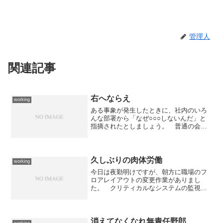
管理人
関連記事
右へならえ
working
ある事象が発生したときに、社内のいろ
んな部署から「なぜ○○○しないんだ」と
指摘されたとしましょう。 普通の会社
であれば、次に類似した事象が発生した
ときには○○○を△△△みたいに、その時
の状況に合わせて形を変えて対応すると
思うのですが、ウチの...
久しぶりの肉体労働
working
今日は夜勤明けですが、朝方に職場のフ
ロアレイアウトの変更作業がありまし
た。 クリティカルなシステムの監視も
しているため、ダウンタイムを最小限に
するべく作戦を練って作業開始。 基本
的にパソコンの移動程度なのですが、久
しぶりの肉体労働で張り切っ...
消えてなくなれ無責任野郎
working