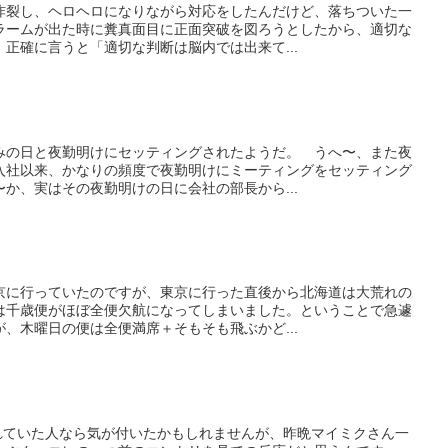
炸裂し、ヘロヘロになりながら対応をしたんだけど、落ちついた一
ラームが出た時に糞真面目に正面突破を図ろうとしたから、適切な
正確に言うと「適切な判断は脳内では出来て...
みの日と夜勤明けにセッティングされたようだ。 うへ〜、また夜
入社以来、かなりの頻度で夜勤明けにミーティングをセッティング
か、実はその夜勤明けの日に会社の部長から...
京に行っていたのですが、東京に行った直後から北海道は大荒れの
は千歳便がほぼ全便欠航になってしまいました。ということで急遽
、木曜日の便は全便満席＋そもそも飛ぶかど...
くれていた人なら気が付いたかもしれませんが、昨晩マイミクさん一