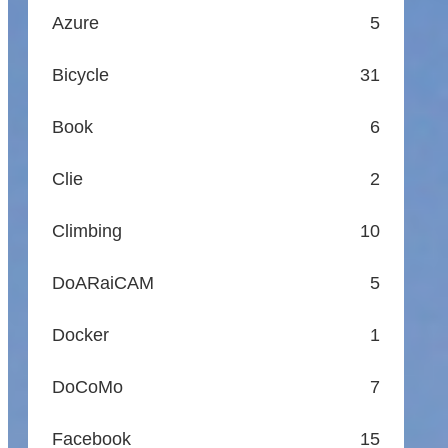
Azure
5
Bicycle
31
Book
6
Clie
2
Climbing
10
DoARaiCAM
5
Docker
1
DoCoMo
7
Facebook
15