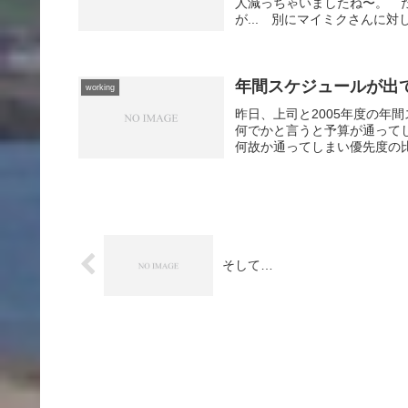
人減っちゃいましたね〜。 
が... 別にマイミクさんに対
年間スケジュールが出
working
昨日、上司と2005年度の
何でかと言うと予算が通って
何故か通ってしまい優先度の比
そして…