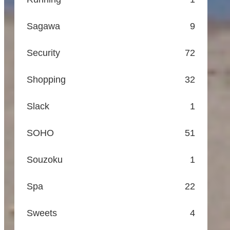
Sagawa
9
Security
72
Shopping
32
Slack
1
SOHO
51
Souzoku
1
Spa
22
Sweets
4