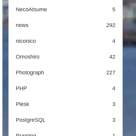
NecoAtsume
5
news
292
niconico
4
Omoshiro
42
Photograph
227
PHP
4
Plesk
3
PostgreSQL
3
Running
1