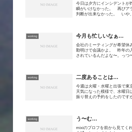
今日は夕方にインシデントが
瞬がいけなかった。 再びア
判断が出来なかった。 いや、
今月も忙しいなぁ…
working
会社のミーティングが希望休
勤明けで会議かよ。 昨年の
されているんだよな〜。っつ〜
二度あることは…
working
今週は火曜・水曜と出張で東
天気になった模様で、水曜日
振り替えの予約をしたのですが
う〜む…
working
mixiのプロフを前から見て