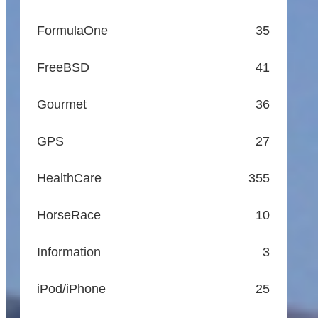
FormulaOne
35
FreeBSD
41
Gourmet
36
GPS
27
HealthCare
355
HorseRace
10
Information
3
iPod/iPhone
25