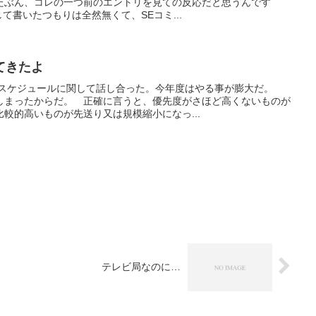
たぶん、コレの一つ前のエントリを見ての反応だと思うんです
して書いたつもりは全然無くて、SEコミ...
てきたよ
年間スケジュールに関して話し合った。今年度はやる事が膨大だ。
しまったからだ。 正確に言うと、優先度がさほど高くないものが
較的高いものが先送り又は規模縮小になっ...
テレビ局なのに…