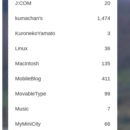
J:COM
20
kumachan's
1,474
KuronekoYamato
3
Linux
36
Macintosh
135
MobileBlog
411
MovableType
99
Music
7
MyMiniCity
66