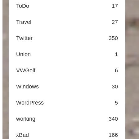
ToDo
17
Travel
27
Twitter
350
Union
1
VWGolf
6
Windows
30
WordPress
5
working
340
xBad
166