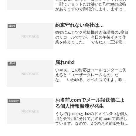
一部でチョットだけ沸いたTwitterの投稿
がありますので御紹介します。まずは
2020年1月8日に投稿されたこちら。有識
者の方にお聞きします。脆弱性があるサ
イトがあったのでハッキングをしてデー
約束守れない会社は…
xBad
タベースを取...
微妙にムカツク乾燥機付き洗濯機の3度目
のリコールですが、今日の午後イチで作
業を終えました。 でもねぇ...三洋電機
っていう会社は体質としてダメだね。
全く約束を守れない会社なんだもん。ま
ず第一に、リコールのお知らせと共に作
業の希望時間帯のア...
腐れmixi
xBad
いやぁ、この対応はコールセンターに例
えると「ユーザークレームもの」だ
な。 いわゆる、オペミスですよ。昨
日、問い合わせ兼クレームをmixi運営事
務局へ入れました。 内容としては「自
分の日記を携帯で見るとメチャメチャな
状態になっている」というの...
お名前.comでメール誤送信によ
Security
る個人情報漏洩が発生
うちでは.comと.bizのドメイン3つを個人
用と会社用に分けてお名前.comで管理し
ています。なので、2つのお名前IDを持っ
ていて使い分けている状況です。そのう
ち、個人用の方はメールマガジンを受け