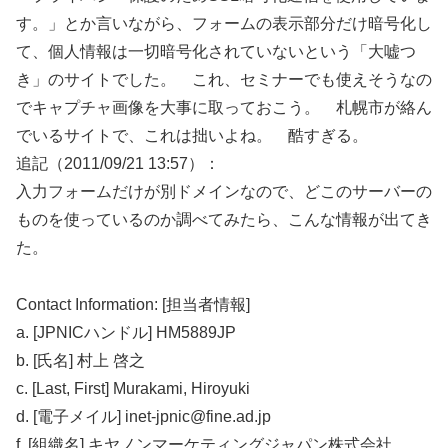
す。」とか言いながら、フォームの表示部分だけ暗号化し
て、個人情報は一切暗号化されていないという「大嘘つ
き」のサイトでした。 これ、セミナーでも使えそうなの
でキャプチャ画像を大事に取っておこう。 札幌市が絡ん
でいるサイトで、これは拙いよね。 酷すぎる。
追記（2011/09/21 13:57）：
入力フォームだけが別ドメインなので、どこのサーバーの
ものを使っているのか調べてみたら、こんな情報が出てき
た。
Contact Information: [担当者情報]
a. [JPNICハンドル] HM5889JP
b. [氏名] 村上 啓之
c. [Last, First] Murakami, Hiroyuki
d. [電子メイル] inet-jpnic@fine.ad.jp
f. [組織名] キヤノンマーケティングジャパン株式会社