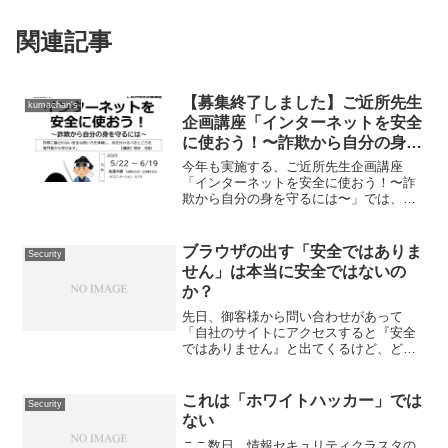
関連記事
【募集終了しました】ご近所先生
kumachan's
企画講座「インターネットを安全
に使おう！〜詐欺から自分の身を
守るには〜」で前年から追加され
今年も実施する、ご近所先生企画講座
る内容
「インターネットを安全に使おう！〜詐
欺から自分の身を守るには〜」では、常
に最新の情報を提供することを心がけて
います。そのため、2024年度の講座から
追加になった項目が幾つか発生していま
ブラウザの出す「安全ではありま
Security
す。公開されているカリ...
せん」は本当に安全ではないの
か？
先日、御客様から問い合わせがあって
「自社のサイトにアクセスすると『安全
ではありません』と出てくるけど、どう
したら良いか？」と聞かれました。どう
したら良いかというと「消したいならサ
ーバー証明書を入れる事」という回答
これは「ホワイトハッカー」では
Security
か、「気にすんな」という回答...
ない
ここ数日、情報セキュリティクラスタの