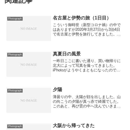
関連記事
名古屋と伊勢の旅（1日目）
Photograph
こういう御時世（新型コロナ禍）の中で
はありますが2020年3月27日から3泊4日
で名古屋と伊勢を旅行してきました。基
本的には神社仏閣巡りですが、2019年10
月に計画して取ったものなので新型コロ
ナとは一切関係ありません。先ずは新千
歳空港で限...
真夏日の風景
Photograph
一昨日ここに書いた通り、買い物帰りに
北大によって写真を撮ってきました。
iPhotoがようやくまともになったので、
そのときの写真を掲載します。この日は
けっこう天気が良くて、気温も鰻登りで
最高気温は32.1℃に達して今年8回目の真
夏日となった...
夕陽
Photograph
薄曇りの中、太陽が顔を出しました。山
の向こうの夕陽が真っ赤で綺麗でした。
このあと、再び雲の中へ沈んでいきまし
た。
大阪から帰ってきた
Photograph