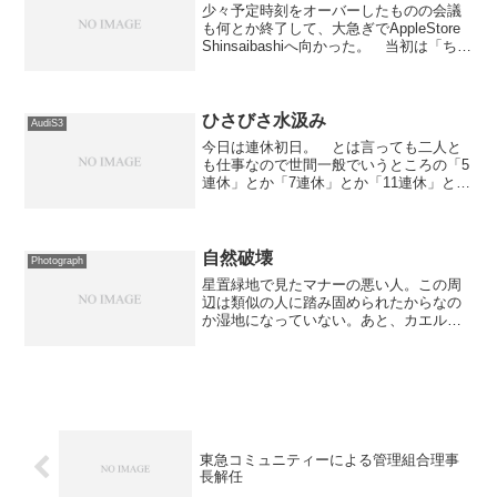
少々予定時刻をオーバーしたものの会議
も何とか終了して、大急ぎでAppleStore
Shinsaibashiへ向かった。 当初は「ちょ
っと行ってみるだけ」の予定だったのだ
が、ツレからiPod miniが欲しいと言われ
たので買い物もしてきた。...
ひさびさ水汲み
AudiS3
今日は連休初日。 とは言っても二人と
も仕事なので世間一般でいうところの「5
連休」とか「7連休」とか「11連休」とか
ではなくて、普通の土日＋αっていった感
じの連休。二人とも毎日の残業で疲れ果
て、休みの日の起床はいつもいつも10時
近く。 今日も...
自然破壊
Photograph
星置緑地で見たマナーの悪い人。この周
辺は類似の人に踏み固められたからなの
か湿地になっていない。あと、カエルや
サンショウウオの卵を大量に取っていく
人が結構いた。これも、やりすぎると自
然破壊につながるのではないだろうか。
東急コミュニティーによる管理組合理事
長解任