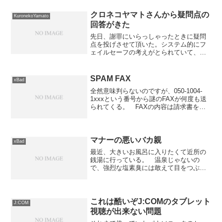
クロネコヤマトさんから疑問点の
KuronekoYamato
回答がきた
先日、謝罪にいらっしゃったときに疑問
点を投げさせて頂いた。システム的にフ
ェイルセーフの考えがとられていて、実
はデータを復活できるのではないかとい
う疑問。その回答が本日届いた。（実は
月曜日に話が来ていたのだが、こちらの
SPAM FAX
xBad
都合で本日にして頂いた）...
全然意味判らないのですが、050-1004-
1xxxという番号から謎のFAXが何度も送
られてくる。 FAXの内容は請求書を送
る際の表書きのようなもので、日時とか
宛先とかは記入されていないもの。 そ
こにはウチから徒歩20分くらいのところ
にある...
マナーの悪いバカ親
xBad
最近、大きいお風呂に入りたくて近所の
銭湯に行っている。 温泉じゃないの
で、強烈な塩素臭には敢えて目をつぶり
入っているのだが、そこで見かける子供
連れについて頭に来ているので幾つか。
とにかくマナーが悪いというか、躾がな
っていない。 子供が浴槽の...
これは酷いぞJ:COMのタブレット
J:COM
視聴が出来ない問題