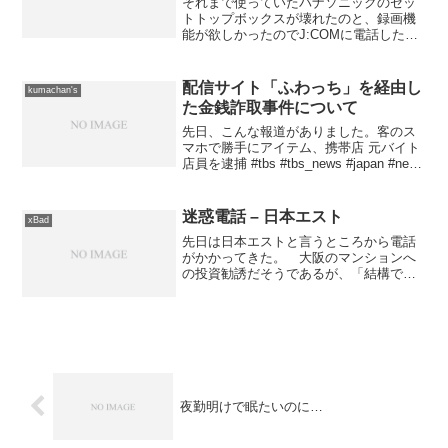
それまで使っていたパナソニックのセッ
トトップボックスが壊れたのと、録画機
能が欲しかったのでJ:COMに電話したら
勧められたのが「Smart J:COM Box」と
いうパイオニア製のセットトップボック
ス。同時2録画（外付けHDD必要）＋1視
配信サイト「ふわっち」を経由し
kumachan's
聴...
た金銭詐取事件について
先日、こんな報道がありました。客のス
マホで勝手にアイテム、携帯店 元バイト
店員を逮捕 #tbs #tbs_news #japan #news
— TBS NEWS (@tbs_news) 2019年4月3
日 リンク先は消える可能性があるので
記...
迷惑電話 – 日本エスト
xBad
先日は日本エストと言うところから電話
がかかってきた。 大阪のマンションへ
の投資勧誘だそうであるが、「結構で
す」と言ったのにオウム返しのように
「pismo（本名）さんですか？」と繰り返
す。 ウチは家訓として胡散臭いマンシ
ョン投資は行わないので...
夜勤明けで眠たいのに…