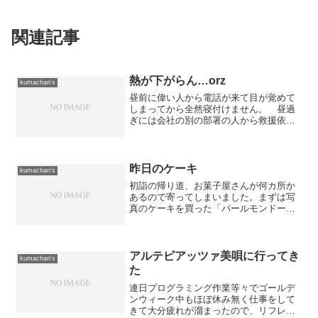
関連記事
熱が下がらん…orz
kumachan's
昼前に偉い人から電話が来て目が覚めて
しまってから全然寝付けません。 昼過
ぎには会社の別の部署の人から救援依頼
の電話が来てリモートで対応したりと
か... 一段落してから睡眠導入剤をのん
で寝てみたものの、全然ダメですわ。そ
んな調子なので、昨日よ...
昨日のケーキ
kumachan's
初詣の帰り道、お菓子屋さんが何カ所か
あるので寄ってしまいました。まずは写
真のケーキを買った「パールモンドー
ル」から...周辺は人影もほとんどないに
もかかわらず店内はお客さんがいっぱ
い。 大晦日も大変混んでいましたが、
最近は「おせちに飽きたら...
アルテピアッツァ美唄に行ってき
kumachan's
た
連日プログラミング作業等々でゴールデ
ンウィーク中もほぼ休み無く仕事をして
きて大分疲れが溜まったので、リフレッ