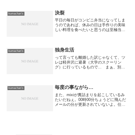
シュの為に一日休みを取ってアルテピア
ッツァ美唄に行ってきました。ここは四
季を通して色々な表情が見られるところ
決裂
kumachan's
なのでお気に入りだったり...
平日の毎日がコンビニ弁当になってしま
うのであれば、休みの日は手作りの美味
しい料理を食べたいと思うのは至極当然
だと思うのですが...こんな、ささやかな
願いも受け入れられることはありません
でした。以前はちゃんと作ってくれてい
たのですよ。平日も作...
独身生活
kumachan's
って言っても離婚した訳じゃなくて、ツ
レは軽井沢に避暑（大学のスクーリン
グ）に行っているもので... まぁ、別に
何が変わるって訳じゃないんだけどね。
そういえば、仕事中にツレからメールが
来た。 新千歳空港のラウンジで関口房
朗氏と遭遇したそうだ。...
毎度の事ながら…
kumachan's
また、mixiが糞詰まりを起こしているみ
たいだねぇ。00時00分ちょうどに飛んだ
メールの分が更新されていないよ。仕方
がないので手動更新したべさ。