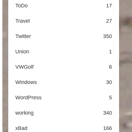
ToDo
17
Travel
27
Twitter
350
Union
1
VWGolf
6
Windows
30
WordPress
5
working
340
xBad
166