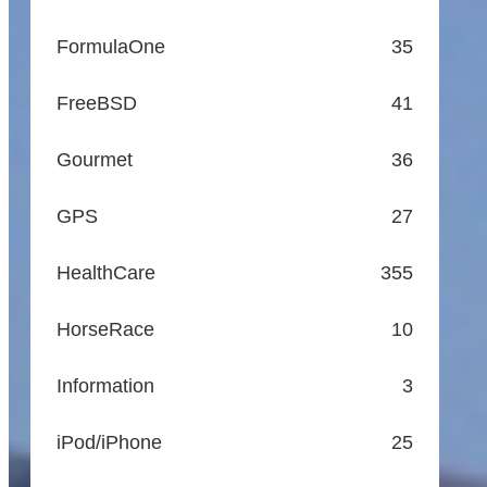
FormulaOne
35
FreeBSD
41
Gourmet
36
GPS
27
HealthCare
355
HorseRace
10
Information
3
iPod/iPhone
25