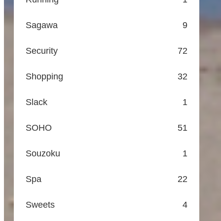
Sagawa
9
Security
72
Shopping
32
Slack
1
SOHO
51
Souzoku
1
Spa
22
Sweets
4