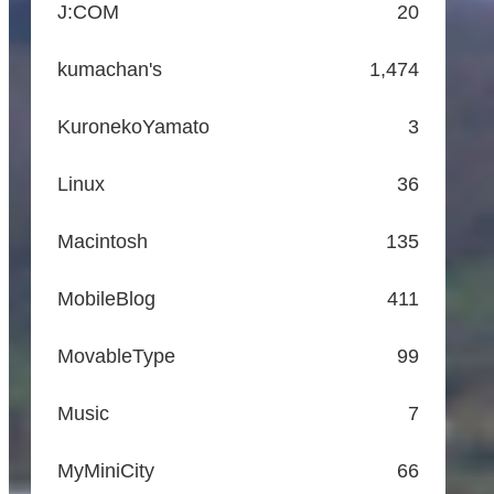
J:COM
20
kumachan's
1,474
KuronekoYamato
3
Linux
36
Macintosh
135
MobileBlog
411
MovableType
99
Music
7
MyMiniCity
66