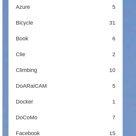
Azure
5
Bicycle
31
Book
6
Clie
2
Climbing
10
DoARaiCAM
5
Docker
1
DoCoMo
7
Facebook
15