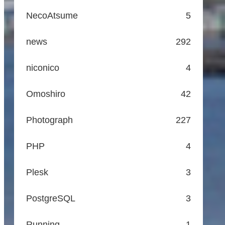
NecoAtsume
5
news
292
niconico
4
Omoshiro
42
Photograph
227
PHP
4
Plesk
3
PostgreSQL
3
Running
1