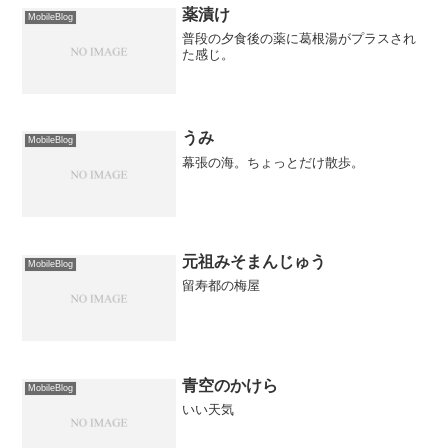
薬漬け
MobileBlog
普段の夕食後の薬に葛根湯がプラスされ
た感じ。
うみ
MobileBlog
幕張の海。ちょっとだけ散歩。
元祖みそまんじゅう
MobileBlog
留寿都の梅屋
青空のかけら
MobileBlog
いい天気