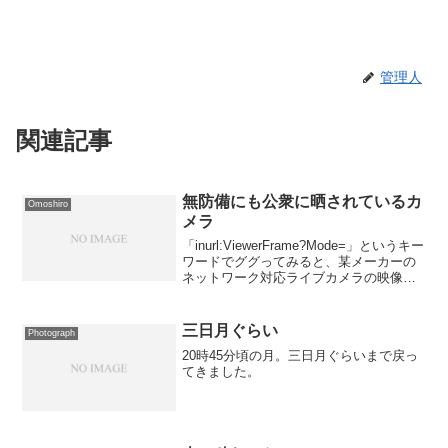
管理人
関連記事
無防備にも公衆に晒されているカ
Omoshiro
メラ
「inurl:ViewerFrame?Mode=」というキー
ワードでググってみると、某メーカーの
ネットワーク対応ライブカメラの映像が
ぞろぞろ出てくる。 中には民家の玄関
先（？）みたいな映像も出てきたりす
る。 たぶん、多くのユーザーは晒され
三日月ぐらい
Photograph
て...
20時45分頃の月。三日月ぐらいまで戻っ
てきました。