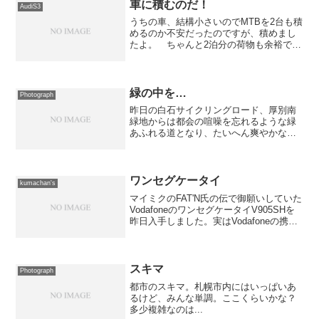
車に積むのだ！
AudiS3
うちの車、結構小さいのでMTBを2台も積
めるのか不安だったのですが、積めまし
たよ。 ちゃんと2泊分の荷物も余裕で積
めたし、工具セットとウエス沢山も全く
余裕ですわ。1枚目の写真は、1台目を積
んだところ。 べろ〜んと垂れ下がって
いるのは車に傷を...
緑の中を…
Photograph
昨日の白石サイクリングロード、厚別南
緑地からは都会の喧噪を忘れるような緑
あふれる道となり、たいへん爽やかなサ
イクリングを楽しむ事が出来ます。この
写真は、その厚別南緑地の入口です。
ワンセグケータイ
kumachan's
マイミクのFAT'N氏の伝で御願いしていた
VodafoneのワンセグケータイV905SHを
昨日入手しました。実はVodafoneの携帯
は会社のサーバーから機械的に送られて
くる警告メール以外は殆ど使っていなく
て、一番安いプランの基本料を毎月払...
スキマ
Photograph
都市のスキマ。札幌市内にはいっぱいあ
るけど、みんな単調。ここくらいかな？
多少複雑なのは...