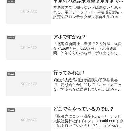
不景気の波は放送機器業界まで…
news
放送業界では知らない人は居ないと思わ
れる、電子テロップ・CG関連機器製造・
販売のフロンテックが民事再生法の適用
を申請した。 と思ったら、フロンテッ
クのメインは「自動封入封緘機」の開
発・販売だそうで、どうもそっちの方で
こけた模様。まぁ、放送機...
アホですかね？
news
「北海道新聞社、着服で２人解雇 経費
など1580万円、620万円」（北海道新
聞）昨年くらいからボロボロ出てきてい
る北海道新聞社の社員による着服です
が、今回のは笑えました。 リンク先の
記事を読んでもらえれば判るのですが、
発覚した原因が「日付が...
行ってみれば！
news
鳩山邦夫総務相は参議院の予算委員会
で、定額給付金に関して「ネットカフェ
などで明らかに居住していると認められ
れば、住民登録できるようにしたい」と
発言したそうである。 要するに、ネッ
トカフェなどに長期間契約し寝泊まりす
る「ネットカフェ難民」も支...
どこでもやっているのでは？
news
「取引先にコンペ賞品おねだり テレビ
大阪社長杯社内ゴルフ」（asahi.com）前
に籍を置いていた会社でも、コンペの商
品は一部取引先からの提供だったし