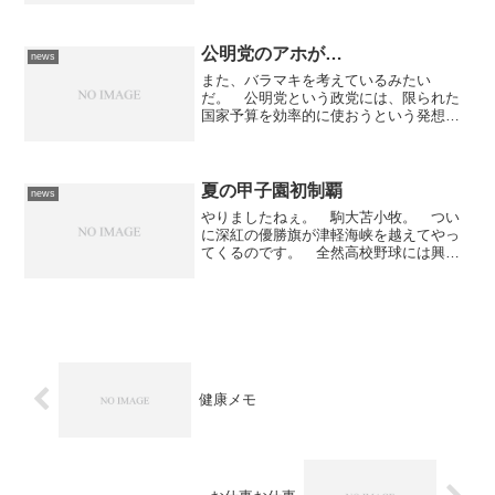
な。 別に放送業界に限らず、どこでも
大なり小なりやっている事ではないだろ
うか？ まぁ、テレ...
公明党のアホが…
news
また、バラマキを考えているみたい
だ。 公明党という政党には、限られた
国家予算を効率的に使おうという発想は
ないようだ。 こんな政党に僅かではあ
るが政権を握らせている事を国民は恥じ
るべきだろうな。その、ふざけた内容は
次のようなもの。地上デジタル...
夏の甲子園初制覇
news
やりましたねぇ。 駒大苫小牧。 つい
に深紅の優勝旗が津軽海峡を越えてやっ
てくるのです。 全然高校野球には興味
がないのですが、知らず知らずのうちに
気になってしまっているし、仕舞いには
密かに応援なんてしちゃっているわけで
す。スポーツは筋書きのな...
健康メモ