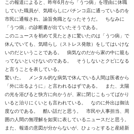
この報道によると、昨年6月から「うつ病」を理由に休職
していた職員が、気晴らしにパチンコ店に通っているのを
市民に通報され、諭旨免職となったそうだ。 ちなみに
「うつ病」の診断書が出ていたそうである。
このニュースを初めて見たときに驚いたのは「うつ病」で
休んでいても、気晴らし（ストレス発散）をしてはいけな
いのだということである。 病気なのだから家の中に籠も
ってないといけないのである。 そうしないとクビになる
と言うことを表している。
驚いた。 メンタル的な病気で休んでいる人間は医者から
「外に出るように」と言われるはずである。 また、太陽
の光を浴びると快方に向かうが、家に閉じこもってばかり
いると治りにくいとも言われている。 なのに外出は御法
度なのである。 酷い話だと思う。 市民や人事担当、周
囲の人間の無理解を如実に表しているニュースだと思う。
また、報道の意図が分からないが、ひょっとすると産経新