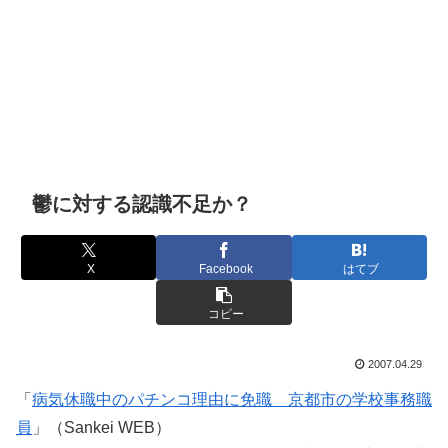
鬱に対する認識不足か？
X
Facebook
はてブ
コピー
2007.04.29
「
病気休職中のパチンコ理由に免職 京都市の学校事務職
員
」（Sankei WEB）