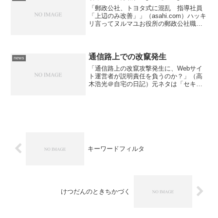
「郵政公社、トヨタ式に混乱 指導社員
「上辺のみ改善」」（asahi.com）ハッキ
リ言ってヌルマユお役所の郵政公社職員
には民間企業の厳しさを受け入れる事な
んて出来るわけないじゃん。 再配達と
か持ち戻り郵便物を取りにいったりと
か、郵政公社と関...
通信路上での改竄発生
news
「通信路上の改竄攻撃発生に、Webサイ
ト運営者が説明責任を負うのか？」（高
木浩光＠自宅の日記）元ネタは「セキュ
リティホールmemoメーリングリスト」
なのですが、さくらインターネット株式
会社のデータセンター内のサーバー群に
あるウェブサイトが軒...
キーワードフィルタ
けつだんのときちかづく