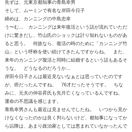
先ずは、元東京都知事の青島幸男
そして、ムーミンで有名な岸田今日子
締めは、カンニングの中島忠幸
う〜む… カンニングは来年復活という話が流れていただ
けに驚きだし、竹山氏のショックは計り知れないものがあ
ると思う。 何故なら、復活の時のために「カンニング竹
山」という呼称を使い続けてきたんですからね。 また、
来年のカンニング復活と同時に結婚するという話もあるそ
うな。 どうなるのだろうか…
岸田今日子さんは最近見ないなぁとは思っていたのです
が、癌だったんですね。 76才だったそうです。 ちな
みに、元夫の仲谷昇氏も先月亡くなっているんですね。
運命の不思議を感じます。
青島幸男さんも最近は見ませんでしたね。 いつから見か
けなくなったのかは良く判らないけど、都知事になってか
ら以降は、あまり政治家としては恵まれていなかったんで