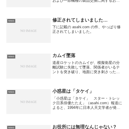
および一部機種の製品交換に関するお知
らせ」（三洋電機）度重なるリコールで
点検を何度もしてきたウチの洗濯機は、
ついに製品交換の対象となってしまいま
した。 告知には、点検が...
修正されてしまいました…
news
下に記載の asahi.com の件、やっぱり修
正されてしまいました。
カムイ墜落
news
道産ロケットのカムイが、模擬衛星の分
離試験に失敗して墜落、関係者がいるテ
ントを突き破り、地面に突き刺さったそ
うだ。 計画では小型の模擬衛星を分離
後、パラシュートを開きゆっくりと下り
てくるはずだったが、制御が効かずに模
擬衛星の分離に失敗した上...
小惑星は「タケイ」
news
「小惑星は「タケイ」 スター・トレッ
ク日系俳優たたえ」（asahi.com）報道に
よると、1994年に日本人天文学者が発見
した小惑星「1994GT9」に関して、
IAU（国際天文学連合）は「スター・トレ
ック」出演で知られる日系人俳優ジョー
ジ・...
お役所には無理なんじゃない？
news