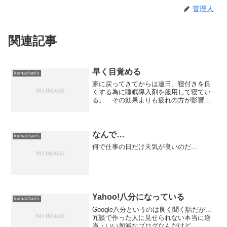
管理人
関連記事
早く目覚める
kumachan's
家に戻ってきてからは連日、寝付きを良
くする為に睡眠導入剤を服用して寝てい
る。 その効果よりも疲れの方が影響が
大きいと思われるが、ここ2年くらいで一
番よく寝ている感じがする。 久しぶり
に朝までグッスリ熟睡できているので、
早く目覚めても眠気が強...
なんで…
kumachan's
何で仕事の日だけ天気が良いのだ...
Yahoo!八分になっている
kumachan's
Google八分というのは良く聞く話だが...
冗談で作った人に見せられない本当に適
当・いい加減なブログなんだけど、