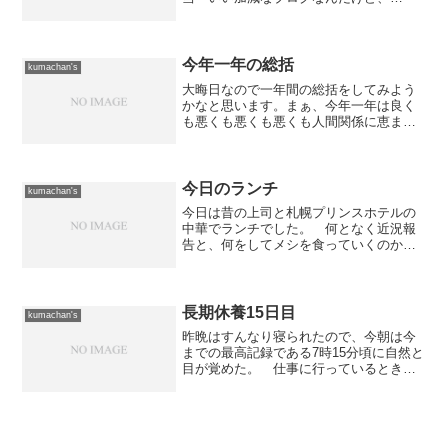
Googleとか百度では検索したら出てくる
ようになったのに、Yahoo!では出てこな
い。 2月19日に作ったから、既に1週間
以...
今年一年の総括
kumachan's
大晦日なので一年間の総括をしてみよう
かなと思います。まぁ、今年一年は良く
も悪くも悪くも悪くも人間関係に恵まれ
ない一年だったなぁという感じです。何
とも言い難いのですが、人を見る目がな
いのかなぁと反省することしきり。ある
意味、人間の狡い一面を見...
今日のランチ
kumachan's
今日は昔の上司と札幌プリンスホテルの
中華でランチでした。 何となく近況報
告と、何をしてメシを食っていくのかと
か、あとは会社の状況等々の話をしなが
ら...久しぶりのまともなランチ（普段は
低カロリーを心がけている）だったの
で、往復は徒歩で7,4...
長期休養15日目
kumachan's
昨晩はすんなり寝られたので、今朝は今
までの最高記録である7時15分頃に自然と
目が覚めた。 仕事に行っているときに
は以前の部署の時も含めて全くなかった
ことだ。 ただ、日中は非常に眠くてト
レード中にチョット寝てしまい、その間
に価格の訂正をする間...