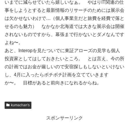
いまでに減らせていたら嬉しいなぁ。 やはりIT関連の仕
事をしようとすると最新情報のリサーチのためには展示会
は欠かせないわけで…（個人事業主だと旅費を経費で落と
せるのも魅力） なかなか北海道では大きな展示会は開催
されないものですから、幕張まで行かないとダメなんです
よね〜。
あと、Interopを見たついでに東証アローズの見学も個人
投資家としてはしておきたいところ。 とは言え、今の所
の計画ではお金が厳しいので安宿探しもしないといけない
し、4月に入ったらボチボチ計画を立てていきます
か〜。 目標があると前向きになれるからね。
kumachan's
スポンサーリンク