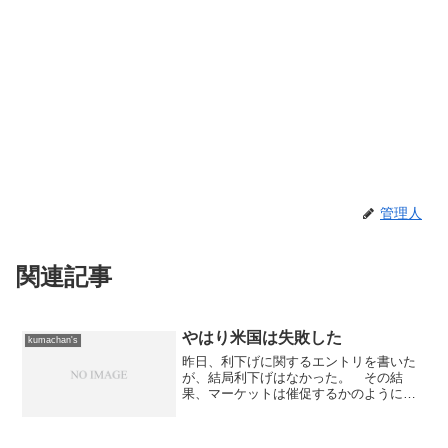
管理人
関連記事
やはり米国は失敗した
kumachan's
昨日、利下げに関するエントリを書いた
が、結局利下げはなかった。 その結
果、マーケットは催促するかのように急
落している。 しかも、マーケットの期
待値は50ベーシス（0.5%）から75ベーシ
ス（0.75%）へ拡大してしまっている状