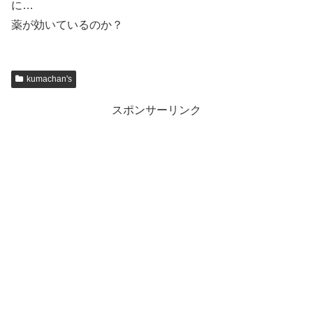
に…
薬が効いているのか？
kumachan's
スポンサーリンク