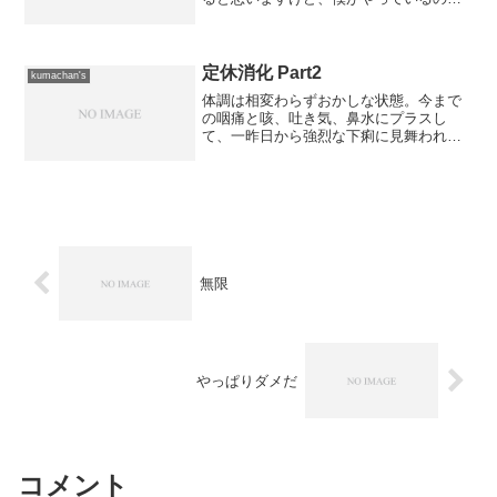
散歩の延長というものであって、普通に
歩く（若干早めですが）ものです。 な
ので、デューク更家みたいに街中でやる
と照れてしまうようなオー...
定休消化 Part2
kumachan's
体調は相変わらずおかしな状態。今まで
の咽痛と咳、吐き気、鼻水にプラスし
て、一昨日から強烈な下痢に見舞われて
いて、ちょっと悲惨な状況。 ただ、咳
と吐き気は収まる傾向にあるし、咽痛も
若干ですが和らいできています。そんな
中、定休消化で休みなのです...
無限
やっぱりダメだ
コメント