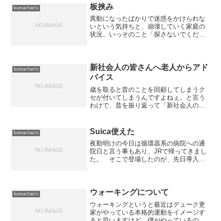
況だ。 またし...
板挟み
kumachan's
異動になったばかりで迷惑をかけられな
いという気持ちと、崩壊していく家庭の
状況。いっそのこと「探さないでくださ
い」と書き置きを残して遠くに行きたい
気分。
新社会人の皆さんへ老人からアド
kumachan's
バイス
歳を取ると昔のことを回顧してしまうク
セが付いてしまうんですよねぇ。と言う
わけで、昔を振り返って「新社会人の皆
さんへのアドバイス」的な事を書いてみ
たいと思います。なお、僕の経歴につい
て「プロフィール」のページに一度、目
Suica使えた
kumachan's
を通してからの方が内容を...
夜勤明けの今日は循環器系の病院への通
院日と言う事もあり、JRで帰ってきまし
た。 そこで登場したのが、先日導入し
たモバイルSuica！ さっそく札幌駅でタ
ッチ。 すんなりOKで感動ものです。
しかも、携帯かざして入場できる人はモ
バイルSuic...
ウォーキングについて
kumachan's
ウォーキングというと最近はデューク更
家がやっている本格的運動をイメージす
ると思いますけど、僕がやっているのは