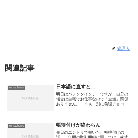
管理人
関連記事
日本語に直すと…
kumachan's
明日はバレンタインデーですが、自分の
場合は自宅でお仕事なので「全然」関係
ありません。 まぁ、別に義理チョコ貰
っても嬉しくない歳なので、良いんです
けどね。んで、先日、ツレが職場で配る
義理チョコの共同購入をしてきていまし
た。 まぁ、相手が医者だ...
帳簿付けが終わらん
kumachan's
先日のエントリで書いた、帳簿付けの
話。 年間の取引明細に関しては、株式