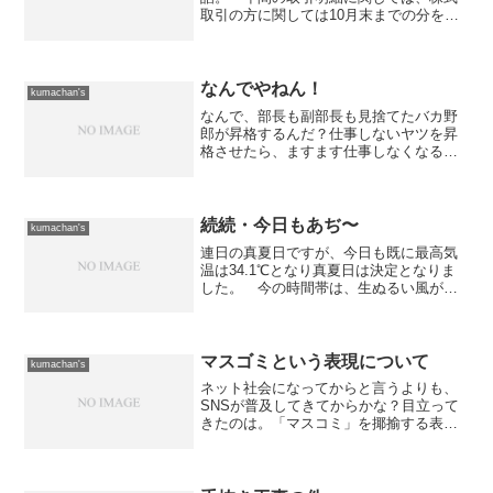
取引の方に関しては10月末までの分を完
了することが出来たのですが、外為取引
の方は未着手。 まぁ、こちらは取引量
がそれほど多くないので、10月末までの
分をやっつけるには半日...
なんでやねん！
kumachan's
なんで、部長も副部長も見捨てたバカ野
郎が昇格するんだ？仕事しないヤツを昇
格させたら、ますます仕事しなくなるだ
ろが！うちの会社の人事制度、おかしい
よ。部長・副部長による査定が、何故か
上に行くと下がっているという噂は聞い
ていたけど、バカ野郎に食...
続続・今日もあぢ〜
kumachan's
連日の真夏日ですが、今日も既に最高気
温は34.1℃となり真夏日は決定となりま
した。 今の時間帯は、生ぬるい風がそ
こそこ吹き込んできて、多少体感温度は
下げているのですが、一番暑かった時間
帯は無風状態となっていて本当に死にそ
うな状況でした。こん...
マスゴミという表現について
kumachan's
ネット社会になってからと言うよりも、
SNSが普及してきてからかな？目立って
きたのは。「マスコミ」を揶揄する表現
として「マスゴミ」という表現が一般的
に広く使われるようになってきて、その
事が非常に気になるので一言。あなたは