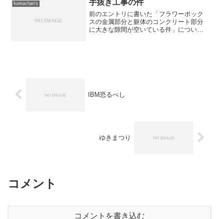
自分の仕事を「ゴミ」と...
手抜き工事の件
kumachan's
前のエントリに書いた「フラワーボック
スの金属部分と躯体のコンクリート部分
に大きな隙間が空いている件」について
は、先ほど証拠の写真を撮って工事事務
所へ届けました。 既に担当者は引き上
げた後だったので、明日の朝にでも証拠
の写真と工事申し入れの文...
IBM恐るべし
ゆきまつり
コメント
コメントを書き込む