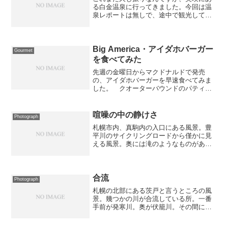
る白金温泉に行ってきました。今回は温
泉レポートは無しで、途中で観光してき
たところを紹介したいと思います。まず
は、芦別市の三段滝です。まぁ、昔の記
憶からあまり期待していなかったのです
が、水量豊富で迫力のある...
Big America・アイダホバーガー
Gourmet
を食べてみた
先週の金曜日からマクドナルドで発売
の、アイダホバーガーを早速食べてみま
した。 クオーターバウンドのパティに
ハッシュドポテト、オニオン、ベーコン
がのっています。第一印象は、意外とサ
ッパリしているなぁという感じ。 朝マ
喧噪の中の静けさ
Photograph
ックのハッシュドポテトは最...
札幌市内、真駒内の入口にある風景。豊
平川のサイクリングロードから僅かに見
える風景。奥には滝のようなものがあり
ますが、そこへは辿り着けませんでし
た。ちなみに写真の上辺付近に横断して
いるものは橋。この橋の上は北海道マラ
ソンのコースにもなっている...
合流
Photograph
札幌の北部にある茨戸と言うところの風
景。幾つかの川が合流している所。一番
手前が発寒川。奥が伏籠川。その間にち
ょっと見えるのが創成川。これら3つが合
流して石狩川の蛇行跡である茨戸川と合