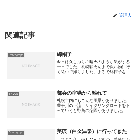
管理人
関連記事
綿帽子
Photograph
今日は久しぶりの晴天のような気がする
一日でした。札幌駅周辺まで買い物に行
く途中で撮りました。まるで綿帽子を被
っているようなナナカマドの実です。
都会の喧噪から離れて
Bicycle
札幌市内にもこんな風景がありました。
豊平川の下流。サイクリングロードを下
っていくと野鳥の楽園がありました。
美瑛（白金温泉）に行ってきた
Photograph
これまた久し振りなんですが、美瑛にあ