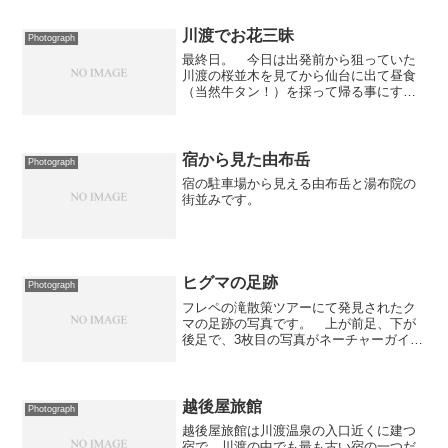
ア。
川渡でお花三昧
Photograph
最終日。 今日は出発前から狙っていた
川渡の桜並木を見てから仙台に出て昼食
（当然牛タン！）を採って帰る事にす
る。ちょっと早めの9時半頃にチェックア
ウトをして鳴子温泉駅へ向かう。 駅前
で朝市をやっているという事で覗いてみ
ると、時間を外してしまっ...
宿から見た由布岳
Photograph
宿の駐車場から見える由布岳と湯布院の
街並みです。
ヒグマの足跡
Photograph
フレペの滝散策ツアーにて発見されたク
マの足跡の写真です。 上が前足、下が
後足で、3枚目の写真がネーチャーガイド
の鈴木さんが皆に説明しているところで
す。今回散策したエリアはエゾシカが結
構来るところらしいのですが、その鹿が
見あたらないという事で...
越後屋旅館
Photograph
越後屋旅館は川渡温泉の入口近くに建つ
宿で、川渡の中でも最も古い宿の一つだ