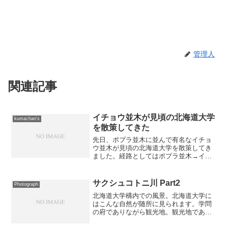
管理人
関連記事
イチョウ並木が見頃の北海道大学
kumachan's
を散策してきた
先日、ポプラ並木に並んで有名なイチョ
ウ並木が見頃の北海道大学を散策してき
ました。経路としてはポプラ並木→イチ
ョウ並木→平成ポプラ並木という感じで
す。先ずはポプラ並木から。で、同じ場
所から農場に放牧されている牛さん達を
サクシュコトニ川 Part2
Photograph
パシャリ。北海道大学の中...
北海道大学構内での風景。北海道大学に
はこんな自然が随所に見られます。学問
の府でありながら観光地。観光地であり
ながら観光客が足を運ぶ事はないエリ