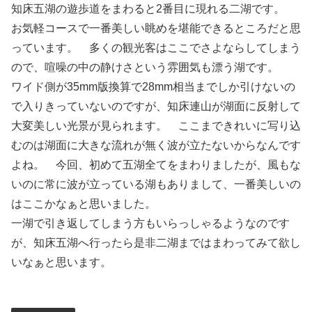
知床五湖の遊歩道をまわると2番目に現れる二湖です。
お気軽コースで一番美しい眺めを堪能できるところだと思
っています。 多くの観光客はここでさよならしてしまう
ので、喧噪の中の静けさという雰囲気も漂う湖です。
ワイド側が35mm版換算で28mm相当までしか引けないの
で入りきっていないのですが、知床連山が湖面に反射して
大変美しい光景が見られます。 ここまできれいに写り込
むのは湖面に大きな流れが無く波が立たないからなんです
よね。 今回、初めて五湖全てをまわりましたが、風もな
いのに常に波が立っている湖もありまして、一番美しいの
はここかなぁと思いました。
一湖で引き返してしまう方もいらっしゃるようなのです
が、知床五湖へ行ったら是非二湖まではまわってみて欲し
いなぁと思います。