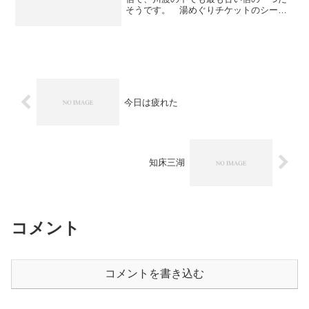
そうです。 湯めぐりチケットのシール2
枚分で入れる温泉です。 歯磨きセット
付きタオルもついていて、何だか得した
気分になっちゃいます。お風呂の方は含
重曹-硫黄泉と単純硫黄...
今日は疲れた
知床三湖
コメント
コメントを書き込む