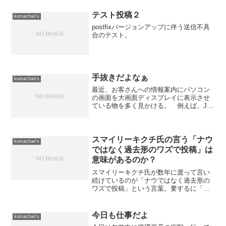
テスト投稿２
kumachan's
postfixバージョンアップに伴う送信不具
合のテスト。
手抜きだよなぁ
kumachan's
最近、お客さんへの情報案内にパソコン
の画面を大画面ディスプレイに表示させ
ている物を多く見かける。 例えば、JR
北海道の一部の駅にある「先発〜次
発〜」と表示されるもの（名称が判ら
ん）とか羽田空港のリムジンバスの切符
売り場にある発時刻の案内（こ...
スマイリーキクチ氏の言う「ナウ
kumachan's
ではなく過去形のワズで投稿」は
意味があるのか？
スマイリーキクチ氏が数年に渡って言い
続けているのが「ナウではなく過去形の
ワズで投稿」という言葉。要するに「な
う」を投稿すると自宅にいないことが世
界中に発信されるため犯罪に遭う可能性
が高くなると言うもの。旅行や里帰りを
今日も仕事だよ
kumachan's
する方、SNSの投稿は「...