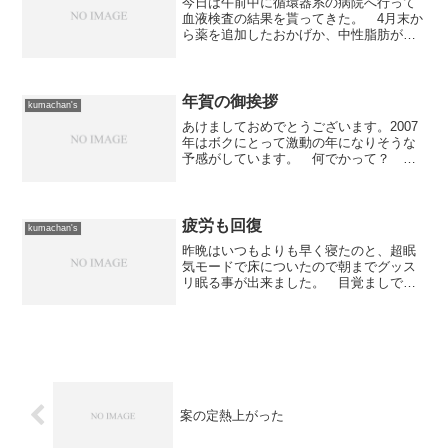
今日は午前中に循環器系の病院へ行って
血液検査の結果を貰ってきた。 4月末か
ら薬を追加したおかげか、中性脂肪が激
減し150台まで下がっていた。 約1年く
らい通院してリピトールをのんできたの
ですが、のみ始めはかなり下がったもの
の最近は300台く...
年賀の御挨拶
kumachan's
あけましておめでとうございます。2007
年はボクにとって激動の年になりそうな
予感がしています。 何でかって？ そ
れは「後厄」だからですね。 人生の先
輩達の話を聞くと「やっぱり厄年よりも
後厄の方が大変だよ」って皆さん口を揃
えておっしゃるもので...
疲労も回復
kumachan's
昨晩はいつもよりも早く寝たのと、超眠
気モードで床についたので朝までグッス
リ眠る事が出来ました。 目覚ましで起
きたのですが、それでも久しぶりに8時間
くらい寝たので、疲れも取れてスッキリ
と目覚める事が出来ましたよ。 基本的
に8時間前後は寝ないと...
案の定熱上がった