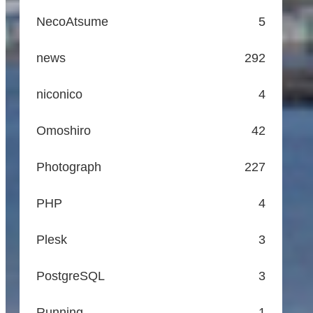
NecoAtsume
5
news
292
niconico
4
Omoshiro
42
Photograph
227
PHP
4
Plesk
3
PostgreSQL
3
Running
1