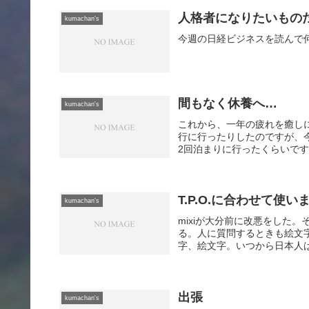
人格者になりたいもの
kumachan's
今週の日経ビジネスを読んで
間もなく休養へ…
kumachan's
これから、一年の疲れを癒し
行に行ったりしたのですが、
2回泊まりに行ったくらいです
T.P.O.に合わせて使い
kumachan's
mixiが大分前に改悪をした
る。人に質問するときも絵文
字、絵文字。いつから日本人はバカ
出張
kumachan's