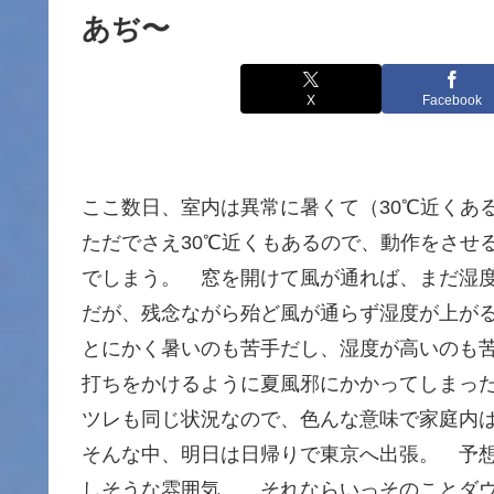
あぢ〜
X
Facebook
ここ数日、室内は異常に暑くて（30℃近くあ
ただでさえ30℃近くもあるので、動作をさせ
でしまう。 窓を開けて風が通れば、まだ湿
だが、残念ながら殆ど風が通らず湿度が上が
とにかく暑いのも苦手だし、湿度が高いのも
打ちをかけるように夏風邪にかかってしまっ
ツレも同じ状況なので、色んな意味で家庭内
そんな中、明日は日帰りで東京へ出張。 予想
しそうな雰囲気。 それならいっそのことダ