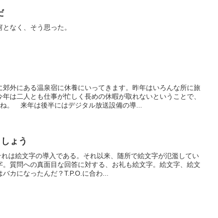
だ
何となく、そう思った。
に郊外にある温泉宿に休養にいってきます。昨年はいろんな所に旅
今年は二人とも仕事が忙しく長めの休暇が取れないということで、
ね。 来年は後半にはデジタル放送設備の導...
ましょう
。それは絵文字の導入である。それ以来、随所で絵文字が氾濫してい
字。質問への真面目な回答に対する、お礼も絵文字。絵文字、絵文
になったんだ？T.P.O.に合わ...