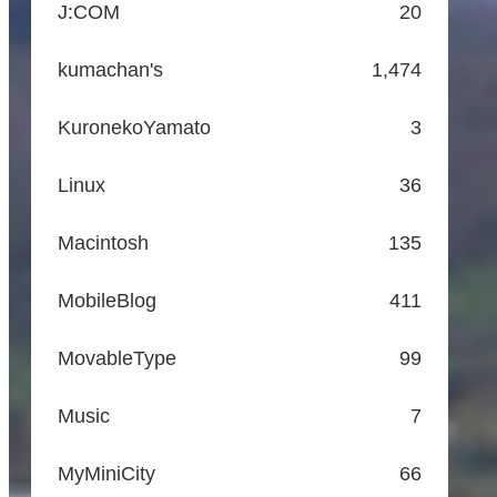
J:COM
20
kumachan's
1,474
KuronekoYamato
3
Linux
36
Macintosh
135
MobileBlog
411
MovableType
99
Music
7
MyMiniCity
66