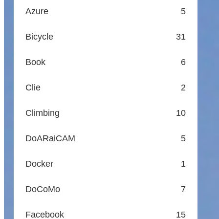
Azure
5
Bicycle
31
Book
6
Clie
2
Climbing
10
DoARaiCAM
5
Docker
1
DoCoMo
7
Facebook
15