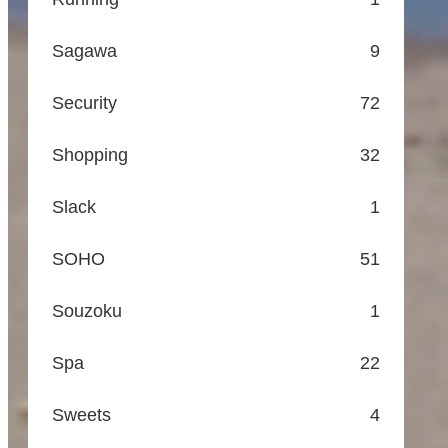
Sagawa
9
Security
72
Shopping
32
Slack
1
SOHO
51
Souzoku
1
Spa
22
Sweets
4