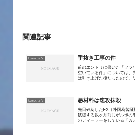
関連記事
手抜き工事の件
kumachan's
前のエントリに書いた「フラ
空いている件」については、
は引き上げた後だったので、明
悪材料は速攻抹殺
kumachan's
先日破綻したFX（外国為替
破綻する数ヶ月前にボルボの
のディーラーをしている「カメ