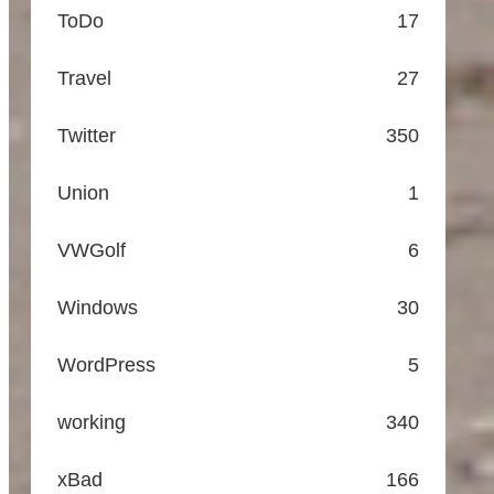
ToDo
17
Travel
27
Twitter
350
Union
1
VWGolf
6
Windows
30
WordPress
5
working
340
xBad
166