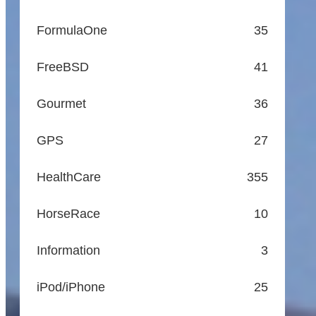
FormulaOne
35
FreeBSD
41
Gourmet
36
GPS
27
HealthCare
355
HorseRace
10
Information
3
iPod/iPhone
25