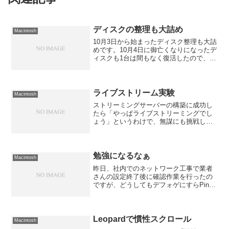
ディスクの整理も大詰め
Macintosh
10月3日から始まったディスク整理も大詰
めです。10月4日に御亡くなりになったデ
ィスクも1台は間もなく復活したので、そ
こにあったデータの移転も順調に進み何
時ダメになっても良い状態にしちゃいま
した。 もう1台は全然復活する気配はな
いのですが、...
ライブストリーム実験
Macintosh
ストリーミングサーバーの構築に成功し
たら「やっぱライブストリーミングでし
ょう」というわけで、無謀にも挑戦して
みました。既にDarwin Streaming
Server（以下DSS）をインストール済み
なので、ライブ配信のためのブロードキ
ャス...
勉強になるなぁ
Macintosh
昨日、社内でのネットワーク工事で業者
さんの設定終了後に確認作業を行ったの
ですが、どうしてもデフォゲにすらPing
が飛ばないモノがあって担当者に聞いた
ら「同じメーカーのL2SWがつながるので
Taggedにしましたから〜」と言われてし
まった。 ...
Leopardで慣性スクロール
Macintosh