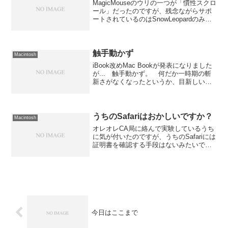
MagicMouseのウリの一つが「慣性スクロ
ール」だったのですが、残念ながらサポ
ートされているのはSnowLeopardのみだ
ったんですよね。 ところが、mixiのコ
ミュに書き込まれていた情報で判ったの
ですが、ターミナルで1行打ち込むこと...
触手動かず
Macintosh
iBook改めMac Bookが発表になりました
が... 触手動かず。 何だか一時期の斬
新さがなくなったというか、目新しい物
がなくて単にCPUがIntelになっただけと
いう印象しかない。何だかなぁ〜。Intel
嫌いの僕の触手を動かすくらいの...
うちのSafariはおかしいですか？
Macintosh
オレオレCA局に絡んで実験しているうち
に気が付いたのですが、うちのSafariには
証明書を確認する手段はないみたいで
す。 鍵マークをクリックしても何も起
こらないし、こんなダイアログが出ても
内容を確認できないので「キャンセル」
を押すしかないん...
今日はここまで