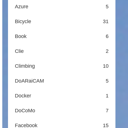
Azure
5
Bicycle
31
Book
6
Clie
2
Climbing
10
DoARaiCAM
5
Docker
1
DoCoMo
7
Facebook
15