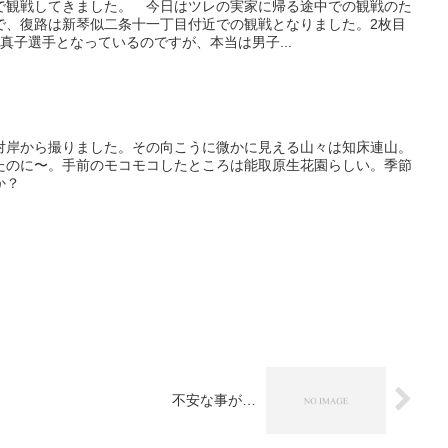
で観戦してきました。 今日はツレの実家に帰る途中での観戦のた
で、復路は新琴似二条十一丁目付近での観戦となりました。2枚目
真子選手となっているのですが、本当は男子...
対岸から撮りました。その向こうに微かに見える山々は知床連山。
たのに〜。手前のモコモコしたところは能取原生花園らしい。季節
か？
不安な事が…