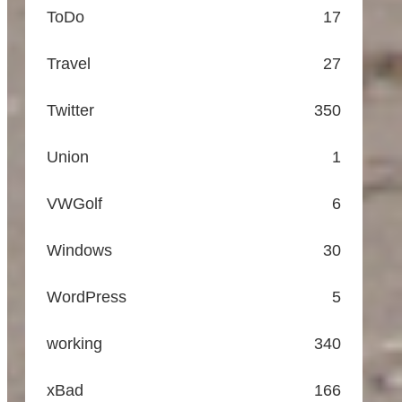
ToDo
17
Travel
27
Twitter
350
Union
1
VWGolf
6
Windows
30
WordPress
5
working
340
xBad
166