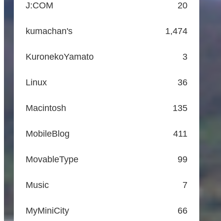
J:COM
20
kumachan's
1,474
KuronekoYamato
3
Linux
36
Macintosh
135
MobileBlog
411
MovableType
99
Music
7
MyMiniCity
66