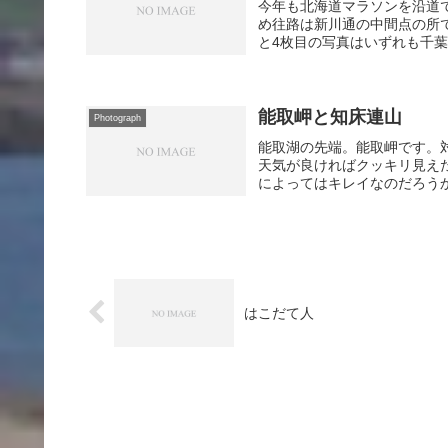
今年も北海道マラソンを沿道
め往路は新川通の中間点の所
と4枚目の写真はいずれも千葉
能取岬と知床連山
Photograph
能取湖の先端。能取岬です。
天気が良ければクッキリ見え
によってはキレイなのだろう
はこだて人