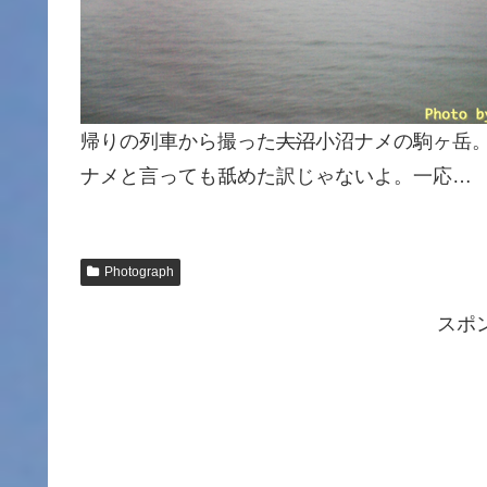
帰りの列車から撮った
大沼
小沼ナメの駒ヶ岳
ナメと言っても舐めた訳じゃないよ。一応…
Photograph
スポ