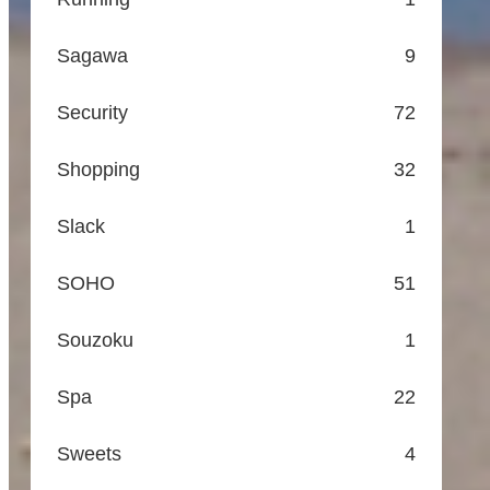
Sagawa
9
Security
72
Shopping
32
Slack
1
SOHO
51
Souzoku
1
Spa
22
Sweets
4