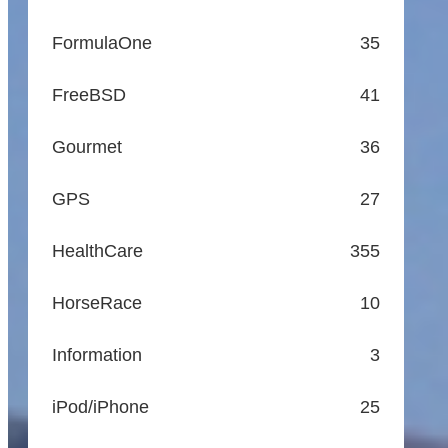
FormulaOne
35
FreeBSD
41
Gourmet
36
GPS
27
HealthCare
355
HorseRace
10
Information
3
iPod/iPhone
25