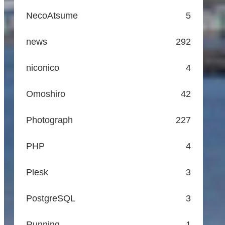
NecoAtsume
5
news
292
niconico
4
Omoshiro
42
Photograph
227
PHP
4
Plesk
3
PostgreSQL
3
Running
1