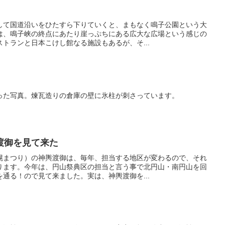
して国道沿いをひたすら下りていくと、まもなく鳴子公園という大
は、鳴子峡の終点にあたり崖っぷちにある広大な広場という感じの
トランと日本こけし館なる施設もあるが、そ...
った写真。煉瓦造りの倉庫の壁に氷柱が刺さっています。
渡御を見て来た
幌まつり）の神輿渡御は、毎年、担当する地区が変わるので、それ
ります。今年は、円山祭典区の担当と言う事で北円山・南円山を回
通る！ので見て来ました。実は、神輿渡御を...