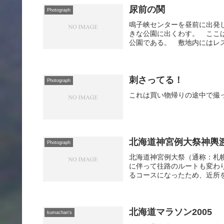
尿前の関
Photograph
鳴子峡センターを昼前に出発
きな公園に出くわす。 ここ
公園である。 敷地内にはレス
刺さってる！
Photograph
これは買い物帰りの途中で撮
北海道神宮例大祭神輿
Photograph
北海道神宮例大祭（通称：札
に伴って往路のルートも変わ
るコースになったため、近所を
北海道マラソン2005
kumachan's