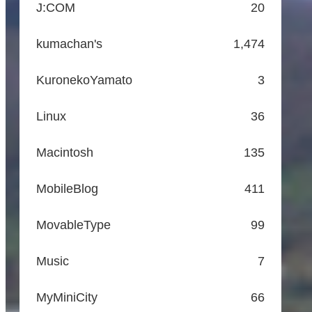
J:COM
20
kumachan's
1,474
KuronekoYamato
3
Linux
36
Macintosh
135
MobileBlog
411
MovableType
99
Music
7
MyMiniCity
66