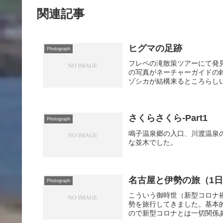
関連記事
ヒグマの足跡
Photograph
フレペの滝散策ツアーにて発
の写真がネーチャーガイドの
ゾシカが結構来るところらしい
さくらさくら-Part1
Photograph
鳴子温泉郷の入口、川渡温泉
な並木でした。
名古屋と伊勢の旅（1
Photograph
こういう御時世（新型コロナ禍
勢を旅行してきました。基本的
ので新型コロナとは一切関係あ