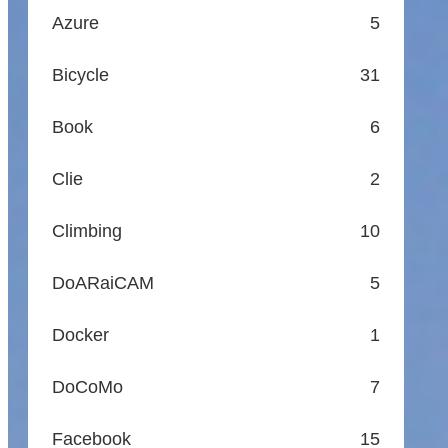
Azure
5
Bicycle
31
Book
6
Clie
2
Climbing
10
DoARaiCAM
5
Docker
1
DoCoMo
7
Facebook
15