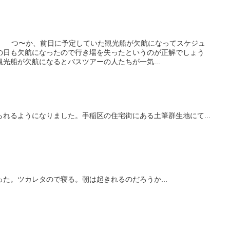
た。 つ〜か、前日に予定していた観光船が欠航になってスケジュ
の日も欠航になったので行き場を失ったというのが正解でしょう
光船が欠航になるとバスツアーの人たちが一気...
れるようになりました。手稲区の住宅街にある土筆群生地にて...
た。ツカレタので寝る。朝は起きれるのだろうか...