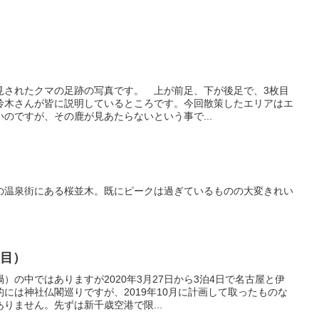
見されたクマの足跡の写真です。 上が前足、下が後足で、3枚目
鈴木さんが皆に説明しているところです。今回散策したエリアはエ
のですが、その鹿が見あたらないという事で...
の温泉街にある桜並木。既にピークは過ぎているものの大変きれい
日目）
）の中ではありますが2020年3月27日から3泊4日で名古屋と伊
には神社仏閣巡りですが、2019年10月に計画して取ったものな
りません。先ずは新千歳空港で限...