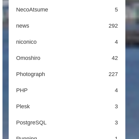
NecoAtsume
5
news
292
niconico
4
Omoshiro
42
Photograph
227
PHP
4
Plesk
3
PostgreSQL
3
Running
1