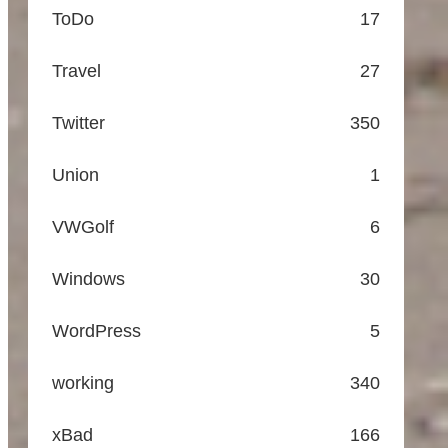
ToDo
17
Travel
27
Twitter
350
Union
1
VWGolf
6
Windows
30
WordPress
5
working
340
xBad
166