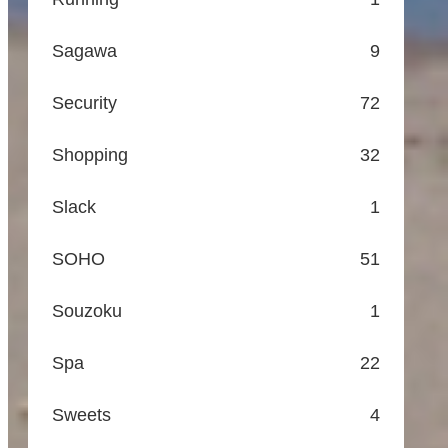
Sagawa
9
Security
72
Shopping
32
Slack
1
SOHO
51
Souzoku
1
Spa
22
Sweets
4