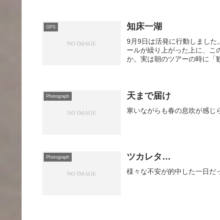
知床一湖
GPS
9月9日は活発に行動しまし
ールが繰り上がった上に、こ
か。実は朝のツアーの時に「観
天まで届け
Photograph
寒いながらも春の息吹が感じら
ツカレタ…
Photograph
様々な不安が的中した一日だっ