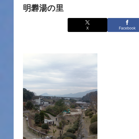
明礬湯の里
X
Facebook