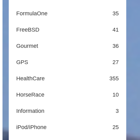
FormulaOne
35
FreeBSD
41
Gourmet
36
GPS
27
HealthCare
355
HorseRace
10
Information
3
iPod/iPhone
25