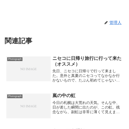
管理人
関連記事
ニセコに日帰り旅行に行って来た
Photograph
（オススメ）
先日、ニセコに日帰りで行って来まし
た。意外と真夏のニセコってなかなか行
かないもので、たぶん初めてじゃないか
なぁと思います。初夏とか秋には良く行
くんですが。朝9時に出発して、最初の目
的地はニセコに行くと必ず寄る「カリー
嵐の中の虹
Photograph
小屋」です。赤井川経由で...
今日の札幌は大荒れの天気。そんな中、
日が差した瞬間に出たのが、この虹。残
念ながら、副虹は非常に薄くて見えませ
んが...