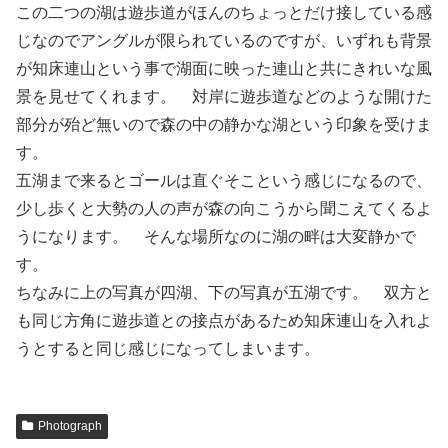
この二つの湖は遊歩道がほんのちょっとだけ接している感
じなのでアングルが限られているのですが、いずれも背景
が知床連山という事で湖面に映った連山と共にきれいな風
景を見せてくれます。 対岸に遊歩道などのような開けた
部分が殆ど無いので森の中の静かな湖という印象を受けま
す。
五湖まで来るとゴールは直ぐそこという感じになるので、
少し歩くと大勢の人の声が森の向こうから聞こえてくるよ
うになります。 そんな場所なのに湖の畔は大変静かで
す。
ちなみに上の写真が四湖、下の写真が五湖です。 双方と
も同じ方角に遊歩道との接点があるため知床連山を入れよ
うとすると同じ感じになってしまいます。
Photograph