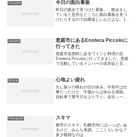
今日の面白看板
Omoshiro
昨日の散歩で見つけた看板。 散歩をし
ていると意外なところに面白看板を見つ
けたりするので結構楽しいんだよな。1枚
目は出発してから45分くらい歩いたとこ
ろで見つけたモノ。 私鉄沿線ならぬ
「市鉄沿線」って...私鉄沿線すら古すぎ
て判らない人が多い...
恵庭市にあるEnoteca Piccoloに
Gourmet
行ってきた
恵庭市栄恵町にあるワインと料理の店、
Enoteca Piccoloに行ってきました。恵庭
で活動しているメンバーの送別会と言う
ことで、料理はおまかせ。基本的には比
較的リーズナブルなイタリアンな店で
す。店内はカウンター席7席しかないの
心地よい疲れ
Bicycle
で、どうし...
久し振りの晴れの日の休み。午前中は仕
事だったけど、午後からは休みを堪能。
自転車で豊平川を上り下り。会社→一条
大橋→ミュンヘン大橋→コーチャンフォ
ー（本屋です）→真駒内公園→ミュンヘ
ン大橋→北十三条大橋→北大→自宅とい
うコース。GPS持って行...
スキマ
Photograph
都市のスキマ。札幌市内にはいっぱいあ
るけど、みんな単調。ここくらいかな？
多少複雑なのは...