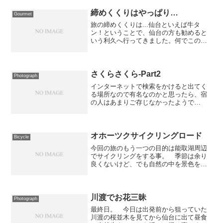
締めくくりはやっぱり…
Gourmet
旅の締めくくりは...仙台といえば牛タ
ン！ということで、仙台の方も勧めると
いう利久へ行ってきました。何でこの店
にしたのかというと... 以前出張で仙台
に来たときに地元の方に連れてこられた
店で、何と言っても分厚いタンが美味し
かったので「絶対に...
さくらさくら-Part2
Photograph
インターネットで検索をかけると出てく
る場所なので有名なのかと思ったら、宿
の人はあまりご存じなかったようで
す。 地元の人にとっては当たり前の光
景なので有名な場所だとは思っていない
のでしょうかねぇ。追記：場所はこちら
オホーツクサイクリングロード
Bicycle
今回の旅のもう一つの目的は能取湖周辺
でサイクリングをする事。 季節は余り
良くないけど、でも自然の中を景色を楽
しみながらサイクリングをするのは気持
ちがよいものなので、是非一度という事
で考えてみたのだ。本当は能取岬へ向か
いたかったのだが、いろい...
川渡でお花三昧
Photograph
最終日。 今日は出発前から狙っていた
川渡の桜並木を見てから仙台に出て昼食