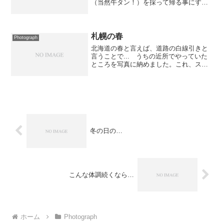
（当然牛タン！）を採って帰る事にす
る。ちょっと早めの9時半頃にチェックア
ウトをして鳴子温泉駅へ向かう。 駅前
で朝市をやっているという事で覗いてみ
ると、時間を外してしまっ...
札幌の春
Photograph
北海道の春と言えば、道路の白線引きと
言うことで... うちの近所でやっていた
ところを写真に納めました。これ、スパ
イクタイヤが禁止になる前はスパイクで
削り取られてしまい雪解けとともに消え
ていったので春先にやるようになったの
だと思います。 基本...
冬の日の…
こんな体調続くなら…
ホーム
Photograph