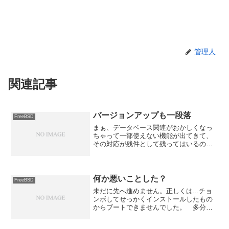
管理人
関連記事
バージョンアップも一段落
FreeBSD
まぁ、データベース関連がおかしくなっ
ちゃって一部使えない機能が出てきて、
その対応が残件として残ってはいるので
すが... とりあえず何とかかんとかアプ
リケーションなどのバージョンアップが
一段落しました。ただ、OSの方が
FreeBSD4と言うこ...
何か悪いことした？
FreeBSD
未だに先へ進めません。正しくは...チョ
ンボしてせっかくインストールしたもの
からブートできませんでした。 多分チ
ョンボだと思う。 でも、システムディ
スク入れろ！って怒られず無言で止まっ