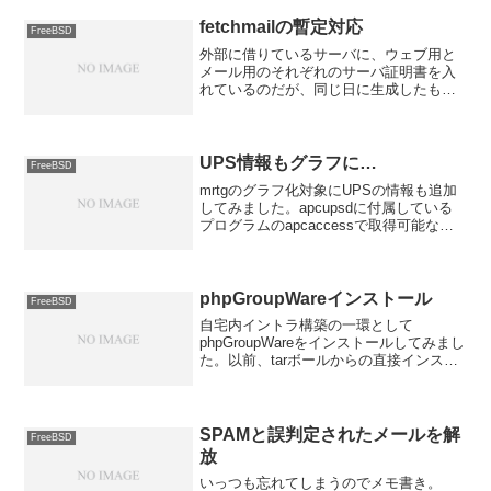
ていたので何か別の問題かもしれません
が... とりあえず...
fetchmailの暫定対応
FreeBSD
外部に借りているサーバに、ウェブ用と
メール用のそれぞれのサーバ証明書を入
れているのだが、同じ日に生成したもの
のハズなのに何故かメール（しかもIMAP
は問題なく、fetchmailで取っている
POP3だけ）のみが期限切れのエラーとな
っているの...
UPS情報もグラフに…
FreeBSD
mrtgのグラフ化対象にUPSの情報も追加
してみました。apcupsdに付属している
プログラムのapcaccessで取得可能な情
報はかなりあるのですが、そのうちUPS
の内部温度とバッテリ電圧、ライン電圧
と出力電圧の4つの情報をsedで加工し...
phpGroupWareインストール
FreeBSD
自宅内イントラ構築の一環として
phpGroupWareをインストールしてみまし
た。以前、tarボールからの直接インスト
ールに挑戦したのですが上手く動かす事
ができずに諦めていました。 最近にな
ってportsにある事が判ったのでportsから
イ...
SPAMと誤判定されたメールを解
FreeBSD
放
いっつも忘れてしまうのでメモ書き。