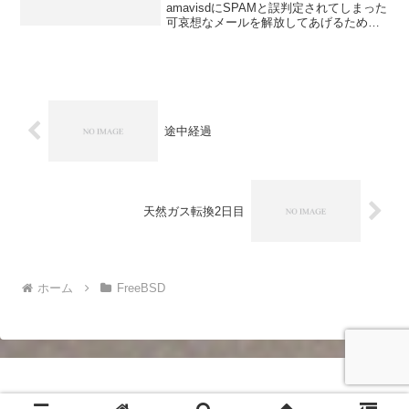
amavisdにSPAMと誤判定されてしまった
可哀想なメールを解放してあげるための
コマンドはamavisd-release
で、/usr/local/sbinにある。 SPAMと判
定されたメール本体は/var...
途中経過
天然ガス転換2日目
ホーム
FreeBSD