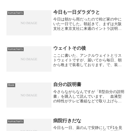
今日も一日ダラダラと
kumachan's
今日は朝から雨だったので殆ど家の中に
いた一日でした。朝起きて、まずは大阪
支社と東京支社に来週のイントラ説明の
可否確認。 東京支社の方からは「自宅
って...おまえ」と言われちゃいました
よ。 その後、地デジの受信作業。 メ
インのJ-COMは15...
ウェイトその後
kumachan's
ここに書いた、アンクルウェイトとリス
トウェイトですが、届いてから毎日、朝
から晩まで装着しております。で、装着
した感じなのですが、少なくとも腕の方
は片方250gで正解でした。 かなり効い
ているらしくて、腕全体が筋肉痛になっ
ています。 なので、...
自分の説明書
Book
今さらながらなんですが「B型自分の説明
書」を購入して読んでいます。 血液型
の特性がテレビ番組などで取り上げられ
ると、だいたい合っているのがB型の特徴
だと思っているのですが、この本もB型の
特性を本当に良く説明されています。こ
の本の帯に書かれて...
病院行きだな
kumachan's
今日も一日、薬のんで安静にしてF1を見