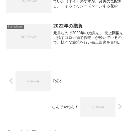
ていた（オイ）のですが、改善の気配無
し。 そろそろシーズンインする花粉症
が発症したときも身体が怠くなったり熱
っぽくなったり同じような症状になるの
ですが、目のかゆみとか鼻水とかの症状
はないので全然違うかな...
2022年の抱負
kumachan's
元旦なので2022年の抱負を。 売上回復を
目指すコロナ禍で低売上が続いているの
で、様々な施策を行い売上回復を目指し
ます。でも「お客様ファースト」の考え
方を変えるつもりはありません。 IoTの
世界に足を踏み入れる5年連続出来なかっ
たので今年後...
ToDo
なんでやねん！