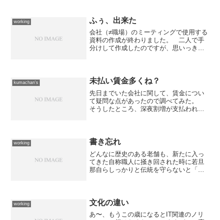
げるものだと思うのだが、うちの部は逆
で彼自身のノリで周りを無理に巻き込も
うとするので場を壊してし...
ふぅ、出来た
working
会社（≠職場）のミーティングで使用する
資料の作成が終わりました。 二人で手
分けして作成したのですが、思いっきり
性格が出ますねぇ。相方が作成した資料
は大変細かくて良く書かれていますが、
自分が作成した資料は図が多くて「図で
誤魔化してね？」という...
未払い賃金多くね？
kumachan's
先日までいた会社に関して、賃金につい
て疑問な点があったので調べてみた。
そうしたところ、深夜割増が支払われて
いないことが判明したのだ。 ただ、就
業規則を目にすることはなかったので、
ぶっちゃけ、どうなっているかは判らな
い。ただ、雇用契約書に記...
書き忘れ
working
どんなに歴史のある老舗も、新たに入っ
てきた自称職人に掻き回された時に若旦
那自らしっかりと伝統を守らないと「あ
っ！」という間に水泡と帰してしまうと
いうことを肝に銘じるべき。
文化の違い
working
あ〜、もうこの歳になるとIT関連のノリ