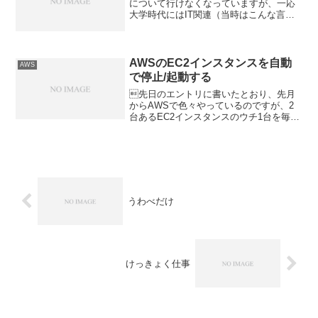
について行けなくなっていますが、一応
大学時代にはIT関連（当時はこんな言葉
なかったなぁ）のお勉強をしてきていま
した。 情報理論、OS理論、数値計算、
電子計算機... 卒業研究は人工知能だっ
たりしますが、...
AWSのEC2インスタンスを自動
AWS
で停止/起動する
先日のエントリに書いたとおり、先月
からAWSで色々やっているのですが、2
台あるEC2インスタンスのウチ1台を毎日
一定時間だけ停止してコストを抑えたい
なぁという事で、自動で停止/起動する
スクリプトを書いてみました。何故、自
分で書いたのかと...
うわべだけ
けっきょく仕事