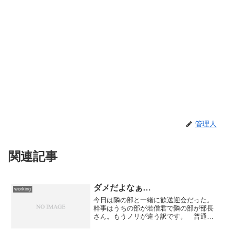
管理人
関連記事
ダメだよなぁ…
working
今日は隣の部と一緒に歓送迎会だった。
幹事はうちの部が若僧君で隣の部が部長
さん。もうノリが違う訳です。 普通は
一番若いヤツが自分を捨てて場を盛り上