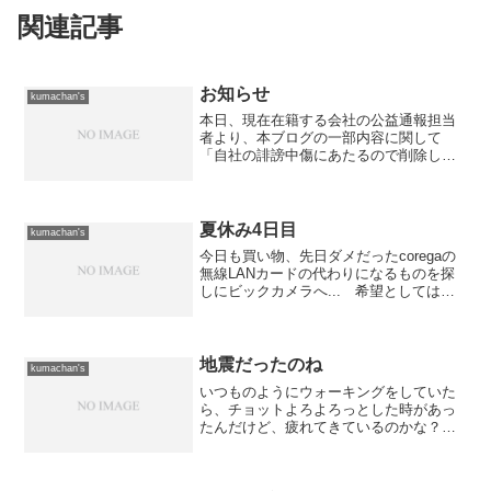
関連記事
お知らせ
kumachan's
本日、現在在籍する会社の公益通報担当
者より、本ブログの一部内容に関して
「自社の誹謗中傷にあたるので削除して
欲しい」旨の要請を受けました。 非常
に残念ではありますが削除要請を受け入
れ、指摘のあった2エントリにつきまし
て、削除を行いサイトの再構...
夏休み4日目
kumachan's
今日も買い物、先日ダメだったcoregaの
無線LANカードの代わりになるものを探
しにビックカメラへ... 希望としてはメ
ーカーサイトでの対応情報からメルコ改
めバッファローのWLI-CB-G54Lをと思っ
ていたのですが、ヨドバシカメラにも無
か...
地震だったのね
kumachan's
いつものようにウォーキングをしていた
ら、チョットよろよろっとした時があっ
たんだけど、疲れてきているのかな？と
思っていたんだよね。 で、家に帰って
きてメールをチェックしたら北海道で大
きな地震があったとか。 時間的にもピ