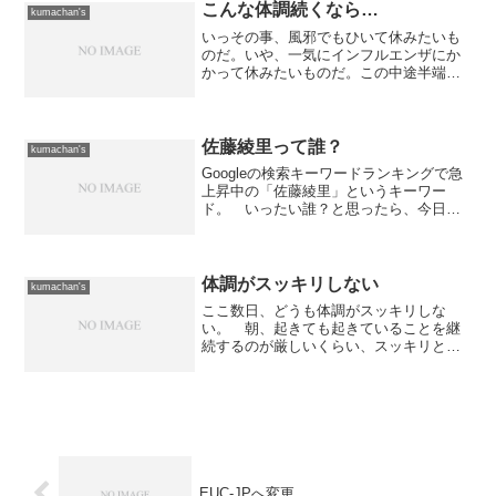
ッタリなので、よろけたの...
こんな体調続くなら…
kumachan's
いっその事、風邪でもひいて休みたいも
のだ。いや、一気にインフルエンザにか
かって休みたいものだ。この中途半端な
状況（喉痛・吐気・怠さなど）が何時ま
で続くのだろうか？ だいたい、今まで
服用してきた薬は全て処方されたような
気がするので、これ以上の...
佐藤綾里って誰？
kumachan's
Googleの検索キーワードランキングで急
上昇中の「佐藤綾里」というキーワー
ド。 いったい誰？と思ったら、今日、
テレビ東京系で放送された大食い選手権
に出た札幌の女性らしい。 けっこう美
人らしいとの声もあるが、番組を見なか
ったので良く判らん。...
体調がスッキリしない
kumachan's
ここ数日、どうも体調がスッキリしな
い。 朝、起きても起きていることを継
続するのが厳しいくらい、スッキリと起
きられないのである。 今までだと、何
とか起きて作業して...昼休みに一気に眠
気が襲ってくるという感じだったのだ
が、最近は違う。昨日は、...
EUC-JPへ変更