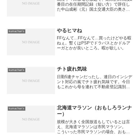
番目の在任期間記録（短い方）で辞任し
た中山成彬（元）国土交通大臣の奥さん
って、北朝鮮拉致問題で活躍した中山恭
子さんだったんですね。 何だか、出来
の悪い夫を持った、可哀想な奥さんって
感じです。 聡明な印象...
やるヒマね
kumachan's
FFなんて...FFなんて...買ったけどやる暇
ねぇ。暫くはPSPでドラバスとかドルア
ーガとかが良いところ。暇が欲しい。
チト疲れ気味
kumachan's
日勤5連チャンだったし、連日のインシデ
ント対応の嵐でチト疲れ気味です。今日
もこれから母を連れて不動産登記識別情
報の取得の為に法務局へ向かって、その
後は仏壇を見に行きます。 もし、良い
のがあればお買い上げと言う事になるの
でしょう。 とにかく、...
北海道マラソン（おもしろランナ
kumachan's
ー）
規模が大きく全国放送もしているとは言
え、北海道マラソンは市民マラソン。
こういった市民マラソンの場合、おもし
ろランナーが必ず現れますよね。 そん