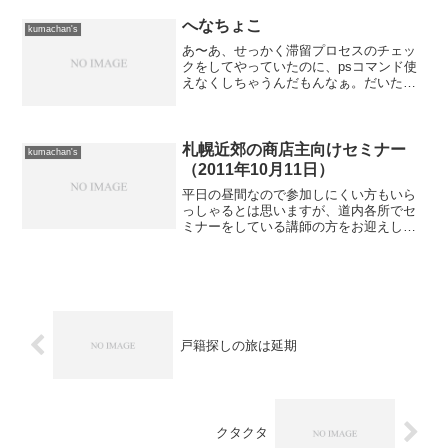
な、おもしろランナーの写真も撮ってき
ました。1枚目は交通標識を背負っている
へなちょこ
kumachan's
おじさん。 「止まれ」...
あ〜あ、せっかく滞留プロセスのチェッ
クをしてやっていたのに、psコマンド使
えなくしちゃうんだもんなぁ。だいた
い、何でここのサーバめちゃ重なのか
ね？ けっこうここの会社のサーバーっ
てエロサイト多いんだよね。 実際、プ
ロセス覗いてみて怪しいCG...
札幌近郊の商店主向けセミナー
kumachan's
（2011年10月11日）
平日の昼間なので参加しにくい方もいら
っしゃるとは思いますが、道内各所でセ
ミナーをしている講師の方をお迎えして
のセミナーです。 なかなかチャンスは
ないと思いますので、この機会にご参加
下さればと思います。タイトルは「今か
らでも遅くない！Face...
戸籍探しの旅は延期
クタクタ