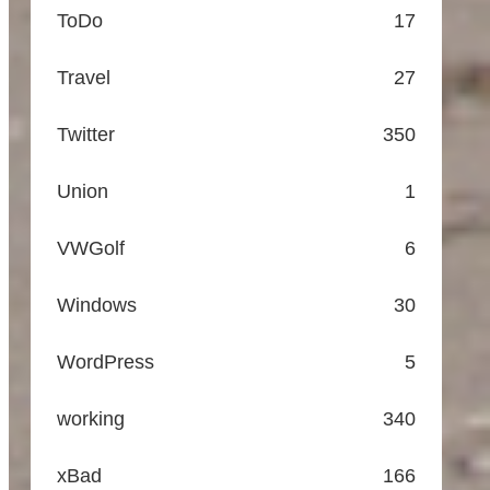
ToDo
17
Travel
27
Twitter
350
Union
1
VWGolf
6
Windows
30
WordPress
5
working
340
xBad
166