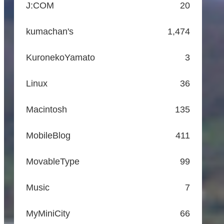
J:COM
20
kumachan's
1,474
KuronekoYamato
3
Linux
36
Macintosh
135
MobileBlog
411
MovableType
99
Music
7
MyMiniCity
66