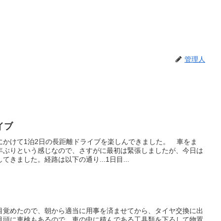
管理人
イブ
にかけて1泊2日の長距離ドライブを楽しんできました。 車をま
年ぶりという感じなので、さすがに最初は緊張しましたが、今日は
きました。経路は以下の通り...1日目...
目覚めたので、朝から適当に用事を済ませてから、タイヤ交換に出
月頭に車検もあるので、車の中に積んである工具類を下ろして物置