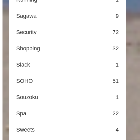
Sagawa
9
Security
72
Shopping
32
Slack
1
SOHO
51
Souzoku
1
Spa
22
Sweets
4