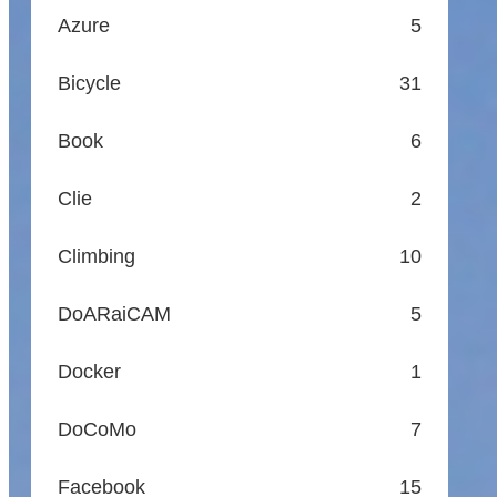
Azure
5
Bicycle
31
Book
6
Clie
2
Climbing
10
DoARaiCAM
5
Docker
1
DoCoMo
7
Facebook
15