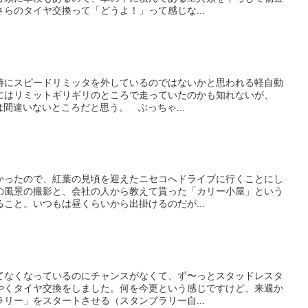
らのタイヤ交換って「どうよ！」って感じな...
時にスピードリミッタを外しているのではないかと思われる軽自動
にはリミットギリギリのところで走っていたのかも知れないが、
のは間違いないところだと思う。 ぶっちゃ...
かったので、紅葉の見頃を迎えたニセコへドライブに行くことにし
の風景の撮影と、会社の人から教えて貰った「カリー小屋」という
こと。いつもは昼くらいから出掛けるのだが...
てなくなっているのにチャンスがなくて、ず〜っとスタッドレスタ
やくタイヤ交換をしました。何を今更という感じですけど、来週か
リー」をスタートさせる（スタンプラリー自...