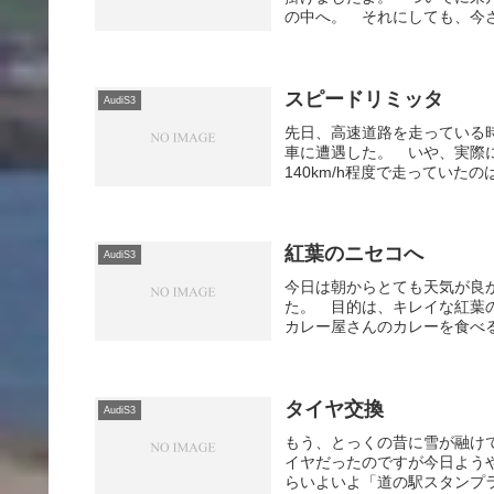
の中へ。 それにしても、今さ
スピードリミッタ
AudiS3
先日、高速道路を走っている
車に遭遇した。 いや、実際
140km/h程度で走っていた
紅葉のニセコへ
AudiS3
今日は朝からとても天気が良
た。 目的は、キレイな紅葉
カレー屋さんのカレーを食べる
タイヤ交換
AudiS3
もう、とっくの昔に雪が融け
イヤだったのですが今日よう
らいよいよ「道の駅スタンプラ