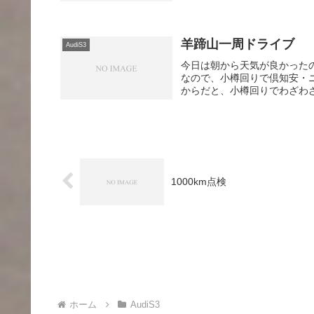
羊蹄山一周ドライブ
AudiS3
今日は朝から天気が良かった
なので、小樽回りで倶知安・ニ
からだと、小樽回りでわざわざ
1000km点検
ホーム
AudiS3