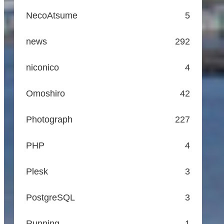
NecoAtsume
5
news
292
niconico
4
Omoshiro
42
Photograph
227
PHP
4
Plesk
3
PostgreSQL
3
Running
1