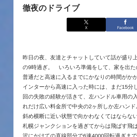
徹夜のドライブ
X
Facebook
昨日の夜、友達とチャットしていて話が盛り
の9時過ぎ。 いろいろ準備をして、家を出た
普通だと高速に入るまでにかなりの時間がか
インターから高速に入った時には、まだ15分
回の失敗の経験が活きて、左ハンドル車用の
れだけ広い料金所で中央の2ヶ所しか左ハン
斜め横断に近い状態で向かわなくてはならな
札幌ジャンクションを過ぎてからは飛ばす飛ばす
沢にかけての直線部分で6速4000回転過ぎまで挑