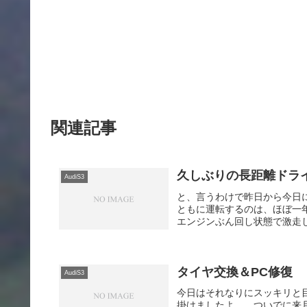
関連記事
久しぶりの長距離ドラ
AudiS3
と、言うわけで昨日から今日
ともに運転するのは、ほぼ一
エンジンぶん回し状態で激走して
タイヤ交換＆PC修復
AudiS3
今日はそれなりにスッキリと
掛けましたよ。 ついでに来