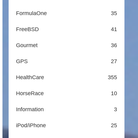
FormulaOne
35
FreeBSD
41
Gourmet
36
GPS
27
HealthCare
355
HorseRace
10
Information
3
iPod/iPhone
25