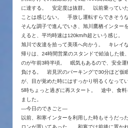
に達する。 安定度は抜群。 以前乗ってい
ことは感じない。 手放し運転すらできそう
そんな調子で進んでいき、旭川鷹栖インターを
えると、平均時速は120km/h超という感じ。
旭川で友達を拾って美瑛へ向かう。 キレイ
帰りは、24時間営業のスタンドで給油した後
のが午前3時半頃。 眠気もあるので、安全
負ける。 岩見沢のパーキングで30分ほど仮
が、目が覚めた時にはすっかり明るくなって
5時ちょっと過ぎに再スタート。 途中、食料
ました。
—今日のできごと—
以前、和寒インターを利用した時もそうだっ
ロンが置いてあった。 和寒では前後に置か