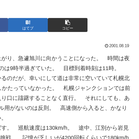
はてブ
コピー
2001.08.19
上がり、急遽旭川に向かうことになった。 時間は夜
のは9時半過ぎていた。 目標到着時刻は11時。
かるのだが、幸いにして道は非常に空いていて札幌北
しかたっていなかった。 札幌ジャンクションでは前
入り口に躊躇することなく直行。 それにしても、あ
ドル用がないのは反則。 高速側から入ると、かなり
い。
。 巡航速度は130km/h。 途中、江別から岩見
戦。 記憶が乏しいが4200回転くらいで180km/h