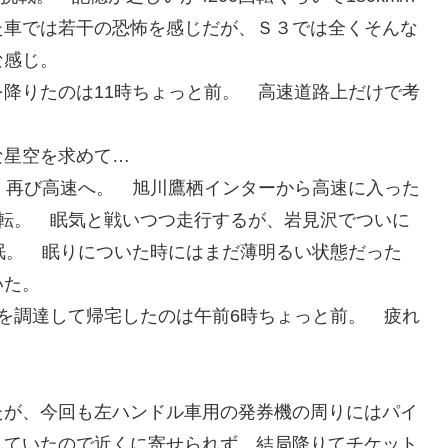
た車では若干の恐怖を感じだが、Ｓ３では全くそんな
な感じ。
降りたのは11時ちょっと前。 高速道路上だけで考
な星空を求めて…
、再び高速へ。 旭川鷹栖インターから高速に入った
運転。 眠気と戦いつつ走行するが、岩見沢でついに
眠。 眠りについた時にはまだ薄明るい状態だった
いた。
を調達して帰宅したのは午前6時ちょっと前。 疲れ
たが、今回も左ハンドル車用の発券機の周りにはパイ
れていたので近くに寄せられず、結局降りてチケット